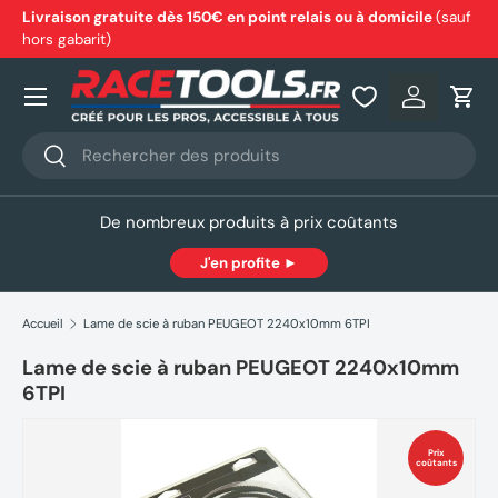
Livraison gratuite dès 150€ en point relais ou à domicile
(sauf
hors gabarit)
Aller au contenu
Nos produits
Se connec
Pani
Recherche
Rechercher
De nombreux produits à prix coûtants
J'en profite ►
Accueil
Lame de scie à ruban PEUGEOT 2240x10mm 6TPI
Lame de scie à ruban PEUGEOT 2240x10mm
6TPI
Prix
coûtants