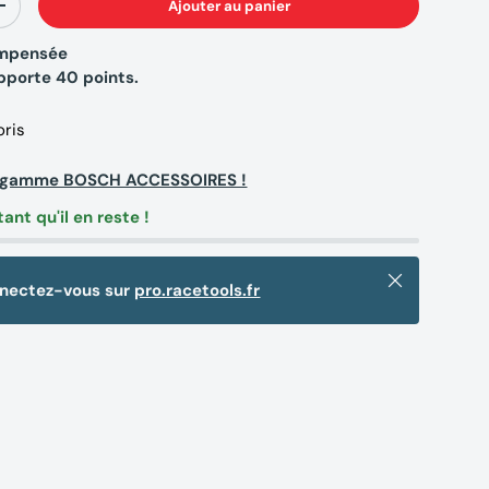
Ajouter au panier
+
compensée
apporte
40
points.
oris
la gamme BOSCH ACCESSOIRES !
tant qu'il en reste !
Fermer
nnectez-vous sur
pro.racetools.fr