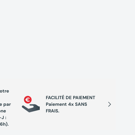
votre
PROGRA
FACILITÉ DE PAIEMENT
Cumule
Suivant
e par
Paiement 4x SANS
chaque 
one
FRAIS.
de réc
J :
exclusi
16h).