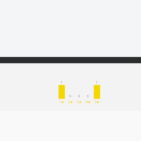
1
1
0
0
0
1★
2★
3★
4★
5★