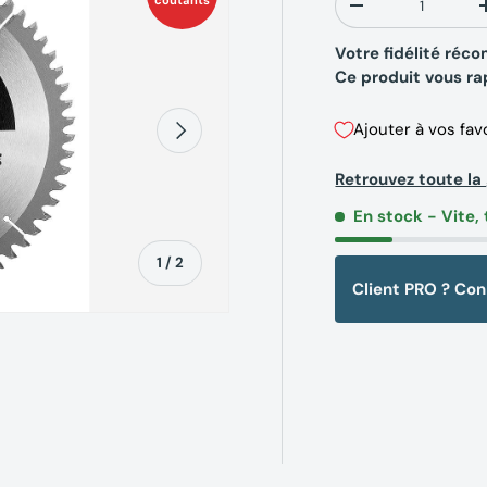
coûtants
-
Votre fidélité ré
Ce produit vous r
Suivant
Ajouter à vos fav
Retrouvez toute 
En stock
- Vite, 
de
1
/
2
Client PRO ? Co
erie