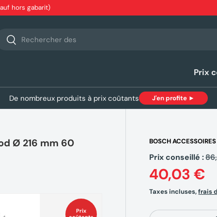
sauf hors gabarit)
echerche
Rechercher
Prix 
De nombreux produits à prix coûtants
J'en profite ►
od Ø 216 mm 60
BOSCH ACCESSOIRES
Prix conseillé :
86
40,03 €
Taxes incluses,
frais 
Prix
Qté