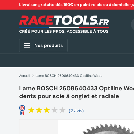
Livraison gratuite dès 150€ en point relais ou à domicile
(
Aller au contenu
R
Nos produits
Accueil
Lame BOSCH 2608640433 Optiline Wood Ø 216 mm 60 dents pour scie à onglet et radiale
Lame BOSCH 2608640433 Optiline Wo
dents pour scie à onglet et radiale
(2 avis)