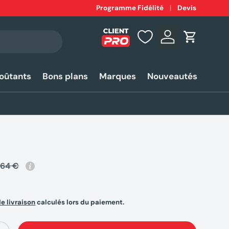
Expédition
Programme Fidélité
rapide 24-48h*
Devis
Se connecter
Panier
coûtants
Bons plans
Marques
Nouveautés
,64 €
de livraison
calculés lors du paiement.