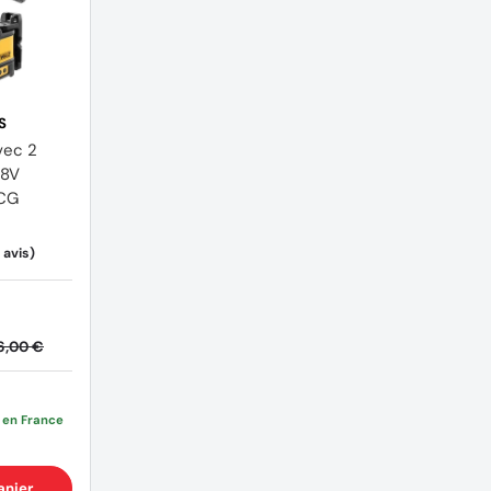
S
vec 2
18V
CG
6,00 €
e en France
anier