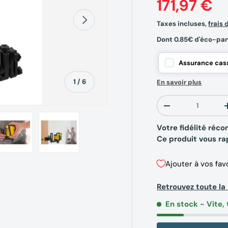
171,97 €
Suivant
Taxes incluses,
frais 
Dont 0.85€ d'éco-par
Assurance cass
de
1
/
6
En savoir plus
Qté
-
Votre fidélité ré
Ce produit vous r
erie
la vue de galerie
’image 4 dans la vue de galerie
Charger l’image 5 dans la vue de galerie
Charger l’image 6 dans la vue de galerie
Ajouter à vos fav
Retrouvez toute l
En stock
- Vite, 