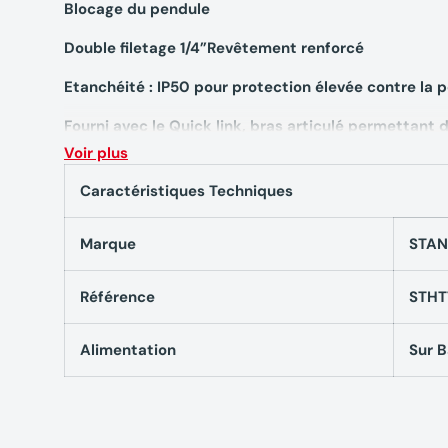
Blocage du pendule
Double filetage 1/4”Revêtement renforcé
Etanchéité : IP50 pour protection élevée contre la 
Fourni avec le Quick link, bras articulé permettant d’
étui de transport avec attache ceinture
Voir plus
Caractéristiques techniq
Caractéristiques Techniques
Cross360 faisceaux ver
Marque
STAN
STHT77641-1
Référence
STHT
Portée : 25 m
Alimentation
Sur B
Source d'alimentation de la batterie : Piles alcaline
Garantie : 1 An