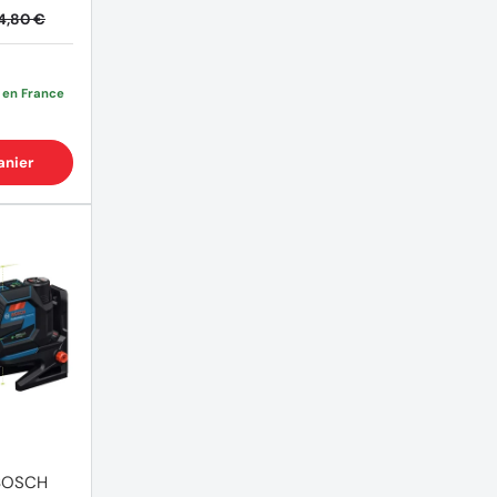
4,80 €
e en France
anier