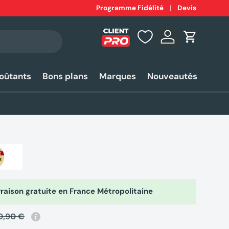
Expédition
Programme Fidélité
rapide 24-48h*
Devis
Se connecter
Panier
coûtants
Bons plans
Marques
Nouveautés
raison gratuite en France Métropolitaine
0,90 €