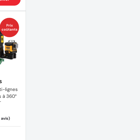
Prix
coûtants
S
ti-lignes
s à 360°
T
(2 avis)