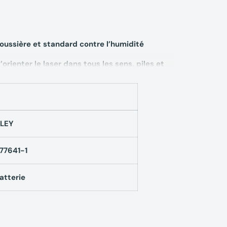
poussière et standard contre l’humidité
orienter le laser dans tous les sens, piles et
ues Kit Laser
ts STANLEY
LEY
77641-1
atterie
s (AA)