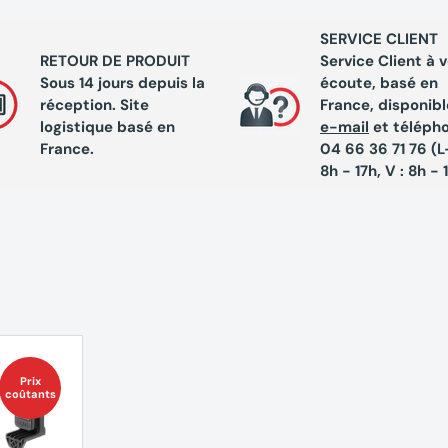
SERVICE CLIENT
RETOUR DE PRODUIT
Service Client à 
Sous 14 jours depuis la
écoute, basé en
réception. Site
France, disponibl
logistique basé en
e-mail
et téléph
France.
04 66 36 71 76 (L-
8h - 17h, V : 8h - 
Prix
coûtants