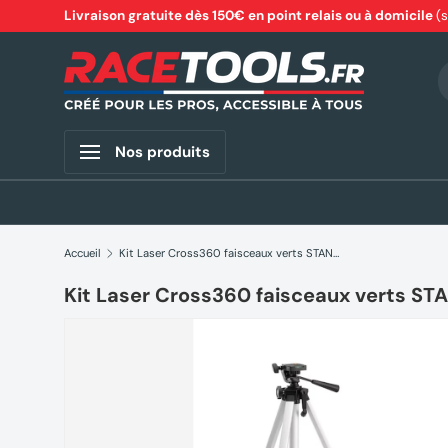
Livraison gratuite dès 150€ en point relais ou à domicile
(
Aller au contenu
R
Nos produits
Accueil
Kit Laser Cross360 faisceaux verts STANLEY STHT77641-1
Kit Laser Cross360 faisceaux verts S