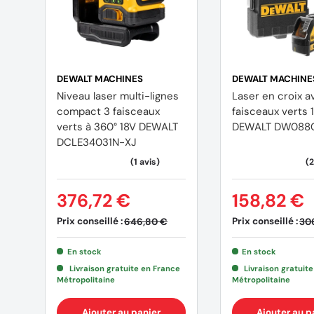
DEWALT MACHINES
DEWALT MACHINE
Niveau laser multi-lignes
Laser en croix a
compact 3 faisceaux
faisceaux verts 
verts à 360° 18V DEWALT
DEWALT DW088
DCLE34031N-XJ
376,72 €
158,82 €
Prix conseillé :
Prix conseillé :
646,80 €
30
En stock
En stock
Livraison gratuite en France
Livraison gratuit
Métropolitaine
Métropolitaine
Ajouter au panier
Ajouter au p