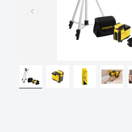
Précédent
Charger l’image 1 dans la vue de galerie
Charger l’image 2 dans la vue de gal
Charger l’image 3 dans 
Charger l