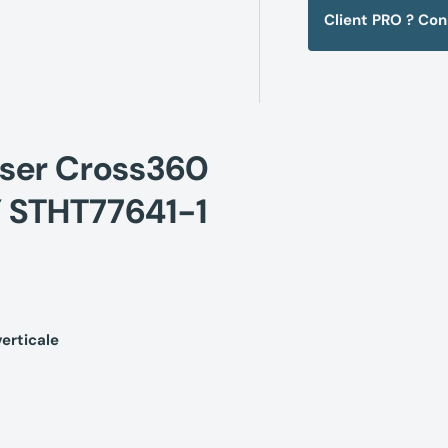
Client PRO ? Co
aser Cross360
Y STHT77641-1
verticale