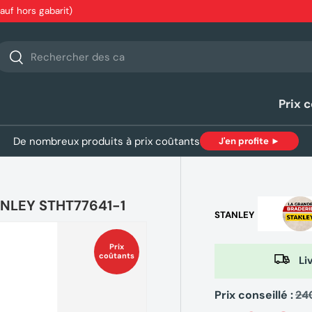
sauf hors gabarit)
echerche
Rechercher
Prix 
De nombreux produits à prix coûtants
J'en profite ►
TANLEY STHT77641-1
STANLEY
Prix
coûtants
Liv
Prix conseillé :
24