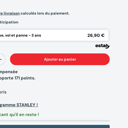
de livraison
calculés lors du paiement.
ticipation
26,90 €
e, vol et panne - 3 ans
Ajouter au panier
+
compensée
apporte
171
points.
oris
a gamme STANLEY !
tant qu'il en reste !