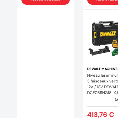
DEWALT MACHINE
Niveau laser mul
3 faisceaux vert
12V / 18V DEWAL
DCE089NG18-XJ
(1 avis)
413,76 €