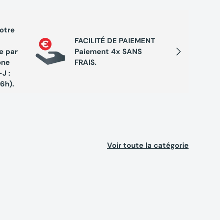
votre
PROGRA
FACILITÉ DE PAIEMENT
Cumule
Suivant
e par
Paiement 4x SANS
chaque 
one
FRAIS.
de réc
J :
exclusi
16h).
Voir toute la catégorie