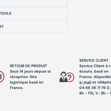
TOOLS
37
SERVICE CLIENT
RETOUR DE PRODUIT
Service Client à 
Sous 14 jours depuis la
écoute, basé en
réception. Site
France, disponibl
logistique basé en
e-mail
et téléph
France.
04 66 36 71 76 (L-
8h - 17h, V : 8h - 