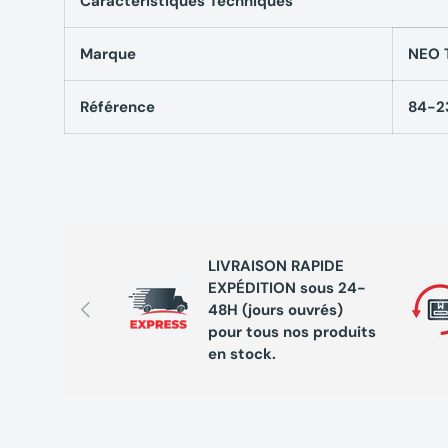
Caractéristiques Techniques
Compatible avec coffret de transport 84-250
Acier CrV
Marque
NEO 
Référence
84-2
Garantie 25 ans
LIVRAISON RAPIDE
EXPÉDITION sous 24-
Précédent
48H (jours ouvrés)
pour tous nos produits
en stock.