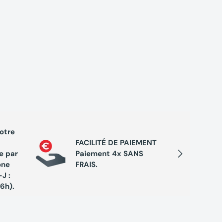
votre
PROGRA
FACILITÉ DE PAIEMENT
Cumule
Suivant
e par
Paiement 4x SANS
chaque 
one
FRAIS.
de réc
J :
exclusi
16h).