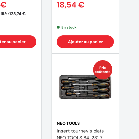
 €
18,54 €
llé :
123,74 €
En stock
ter au panier
Ajouter au panier
Prix
coûtants
NEO TOOLS
Insert tournevis plats
NEO TOOLS 84-231 7