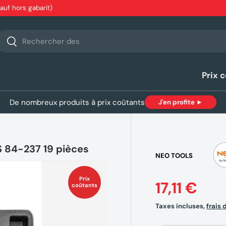
sauf hors gabarit)
echerche
Rechercher
Prix 
De nombreux produits à prix coûtants
J'en profite ►
S 84-237 19 pièces
NEO TOOLS
Prix
17,11 €
coûtants
Taxes incluses,
frais 