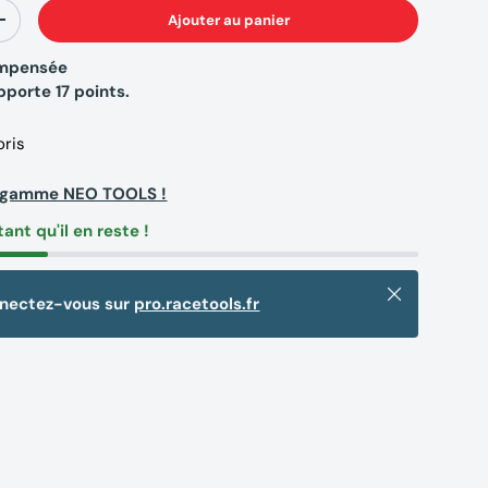
Ajouter au panier
+
compensée
apporte
17
points.
oris
a gamme NEO TOOLS !
tant qu'il en reste !
Fermer
nnectez-vous sur
pro.racetools.fr