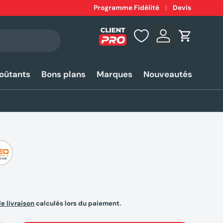
Expédition
Programme Fidélité
rapide 24-48h*
Devis
Se connecter
Panier
coûtants
Bons plans
Marques
Nouveautés
de livraison
calculés lors du paiement.