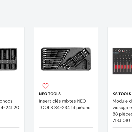
NEO TOOLS
KS TOOLS
à chocs
Insert clés mixtes NEO
Module d
84-241 20
TOOLS 84-234 14 pièces
vissage e
88 pièces - KS TOOL
713.5010