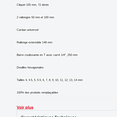
Cliquet 155 mm, 72 dents
2 rallonges 50 mm et 100 mm
Cardan universel
Rallonge extensible 148 mm
Barre coulissante en T avec carré 1/4", 250 mm
Douilles hexagonales
Tailles 4, 4.5, 5, 5.5, 6, 7, 8, 9, 10, 11, 12, 13, 14 mm
100% des produits remplaçables
Prend 1/3 d’un tiroir
Voir plus