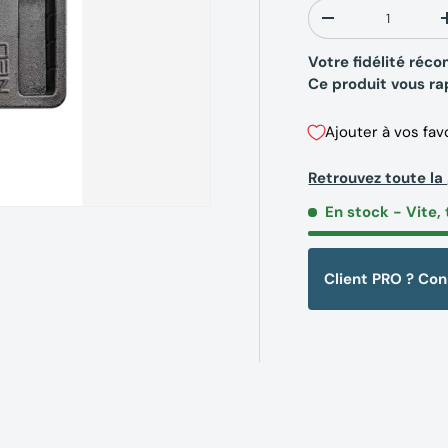
Qté
-
Votre fidélité ré
Ce produit vous r
Ajouter à vos fav
Retrouvez toute l
En stock
- Vite, 
Client PRO ? Co