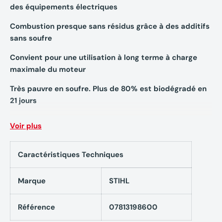
des équipements électriques
Combustion presque sans résidus grâce à des additifs
sans soufre
Convient pour une utilisation à long terme à charge
maximale du moteur
Très pauvre en soufre. Plus de 80% est biodégradé en
21 jours
Spécification : JASO-FB, ISO-L-EGB
Voir plus
Caractéristiques techniques Huile deux temps
Caractéristiques Techniques
STIHL 07813198600 - HP ULTRA pour moteur
thermique - 20mL
Marque
STIHL
Contenance : 20 mL
Référence
07813198600
Rapport de mélange 1:50