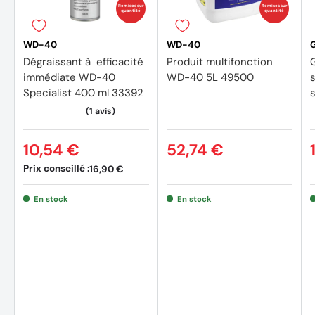
Remises sur
Remises sur
quantité
quantité
WD-40
WD-40
Dégraissant à efficacité
Produit multifonction
immédiate WD-40
WD-40 5L 49500
s
Specialist 400 ml 33392
10,54 €
52,74 €
Prix conseillé :
16,90 €
En stock
En stock