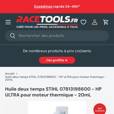
Livraison gratuite dès 150€ en point relais ou à domicile
(sauf
hors gabarit)
Aller au contenu
Nos produits
Se connec
Pani
Recherche
Rechercher
De nombreux produits à prix coûtants
J'en profite ►
Accueil
Huile deux temps STIHL 07813198600 - HP ULTRA pour moteur thermique -
20mL
Huile deux temps STIHL 07813198600 - HP
ULTRA pour moteur thermique - 20mL
Prix
coûtants