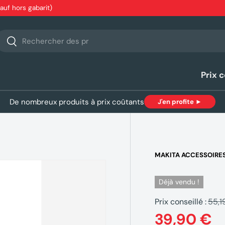
sauf hors gabarit)
echerche
Rechercher
Prix 
De nombreux produits à prix coûtants
J'en profite ►
MAKITA ACCESSOIRE
Déjà vendu !
Prix conseillé :
55,1
39,90 €