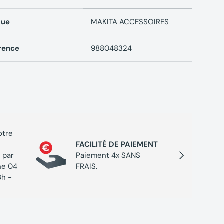
que
MAKITA ACCESSOIRES
rence
988048324
otre
PROGR
FACILITÉ DE PAIEMENT
Cumulez
Suivant
 par
Paiement 4x SANS
chaque 
ne 04
FRAIS.
de réc
8h -