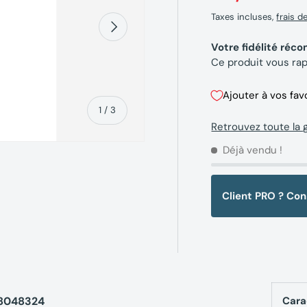
Taxes incluses,
frais d
Suivant
Votre fidélité ré
Ce produit vous ra
Ajouter à vos fav
de
1
/
3
Retrouvez toute l
Déjà vendu !
Client PRO ? Co
erie
la vue de galerie
88048324
Cara