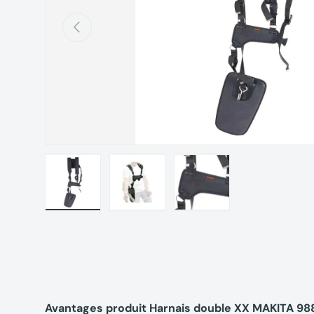
Précédent
Charger l’image 1 dans la vue de galerie
Charger l’image 2 dans la vue de gal
Charger l’image 3 dans 
Avantages produit Harnais double XX MAKITA 9