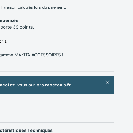
e livraison
calculés lors du paiement.
compensée
pporte
39
points.
oris
a gamme MAKITA ACCESSOIRES !
Fermer
nnectez-vous sur
pro.racetools.fr
ctéristiques Techniques