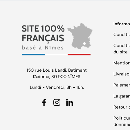
Informa
Conditi
Conditio
du site
Mention
150 rue Louis Landi, Bâtiment
Livrais
l'Axiome, 30 900 NÎMES
Paiemen
Lundi - Vendredi, 8h - 16h.
La gara
Facebook
Instagram
Linkedin
Retour 
Politiq
données