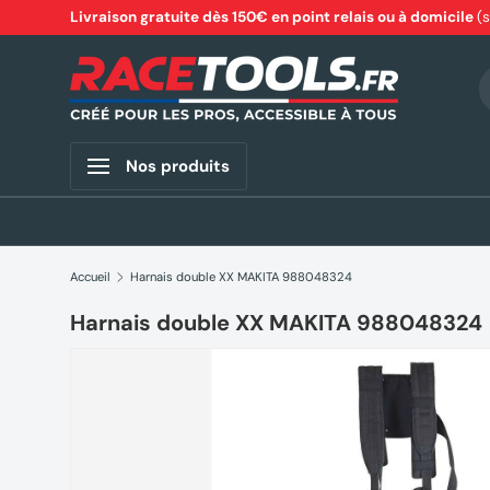
Livraison gratuite dès 150€ en point relais ou à domicile
(
Aller au contenu
R
Nos produits
Accueil
Harnais double XX MAKITA 988048324
Harnais double XX MAKITA 988048324