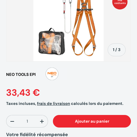
Prix
coûtants
de
1
/
3
NEO TOOLS EPI
33,43 €
Taxes incluses,
frais de livraison
calculés lors du paiement.
Qté
Ajouter au panier
-
+
Votre fidélité récompensée