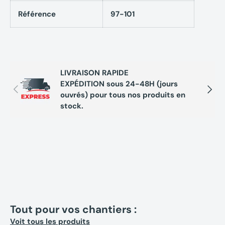
Caractéristiques techniques Harnais de sécurité
Référence
97-101
NEOTOOLS 97-101 - absorbeur de choc + ligne de
vie 2m + sac de transport
Poids total : 1360 g
LIVRAISON RAPIDE
Matière : Polyester
EXPÉDITION sous 24-48H (jours
Précédent
Suivan
Largeur sangle : 45 mm
ouvrés) pour tous nos produits en
Longueur corde : 2 m avec mousqueton en acier
stock.
Taille universelle
Dimensions sac : 31 x 27 x 10 cm
Tout pour vos chantiers :
Voit tous les produits