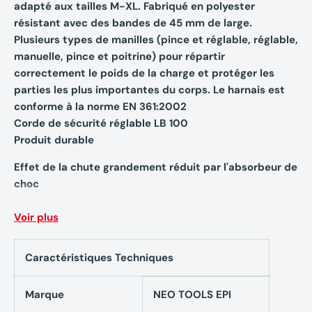
adapté aux tailles M-XL. Fabriqué en polyester
résistant avec des bandes de 45 mm de large.
Plusieurs types de manilles (pince et réglable, réglable,
manuelle, pince et poitrine) pour répartir
correctement le poids de la charge et protéger les
parties les plus importantes du corps. Le harnais est
conforme à la norme EN 361:2002
Corde de sécurité réglable LB 100
Produit durable
Effet de la chute grandement réduit par l'absorbeur de
choc
Sac de transport pratique
Voir plus
Il s'agit d'un équipement de sécurité obligatoire pour
les professions qui nécessitent de travailler dans des
Caractéristiques Techniques
conditions de risque accru en hauteur. Recommandé
principalement pour les tâches professionnelles sur les
Marque
NEO TOOLS EPI
structures des bâtiments et à l'intérieur