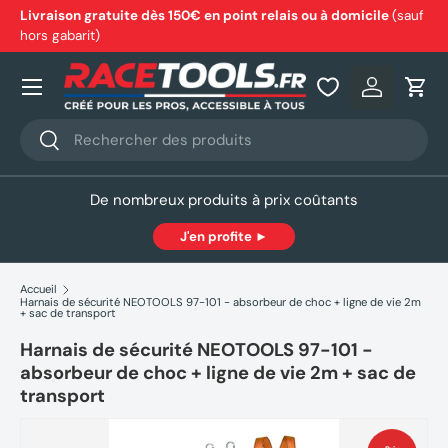
Livraison gratuite dès 150€ en point relais ou à domicile
(sauf
hors gabarit)
Aller au contenu
Nos produits
Se connec
Pani
Recherche
Rechercher
De nombreux produits à prix coûtants
J'en profite ►
Accueil
Harnais de sécurité NEOTOOLS 97-101 - absorbeur de choc + ligne de vie 2m
+ sac de transport
Harnais de sécurité NEOTOOLS 97-101 -
absorbeur de choc + ligne de vie 2m + sac de
transport