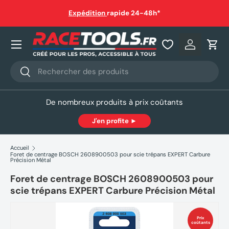
Livraison gratuite dès 150€ en point relais ou à domicile
(sauf
hors gabarit)
Aller au contenu
Nos produits
Se connec
Pani
Recherche
Rechercher
De nombreux produits à prix coûtants
J'en profite ►
Accueil
Foret de centrage BOSCH 2608900503 pour scie trépans EXPERT Carbure
Précision Métal
Foret de centrage BOSCH 2608900503 pour
scie trépans EXPERT Carbure Précision Métal
Prix
coûtants