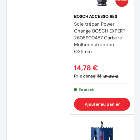
Prix coûtants
BOSCH ACCESSOIRES
Scie trépan Power
Change BOSCH EXPERT
2608900457 Carbure
Multiconstruction
Ø35mm
14,78 €
Prix conseillé :
31,99 €
En stock
Ajouter au panier