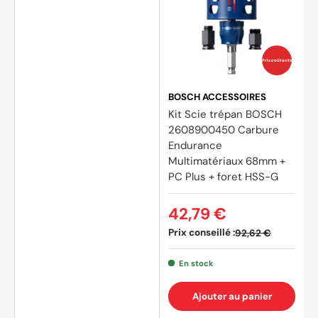
Prix coûtants
BOSCH ACCESSOIRES
Kit Scie trépan BOSCH
2608900450 Carbure
Endurance
Multimatériaux 68mm +
PC Plus + foret HSS-G
42,79 €
Prix conseillé :
92,62 €
En stock
Ajouter au panier