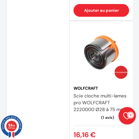
Ajouter au panier
Prix coûtants
WOLFCRAFT
Scie cloche multi-lames
pro WOLFCRAFT
2220000 Ø28 à 75 mm
0
9.4
/10
23874 avis
16,16 €