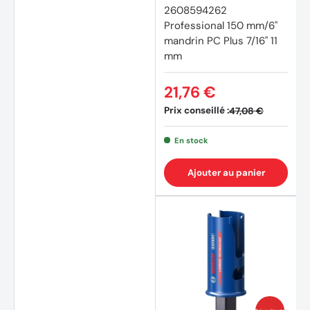
2608594262
Professional 150 mm/6"
mandrin PC Plus 7/16" 11
mm
21,76 €
Prix conseillé :
47,08 €
En stock
Ajouter au panier