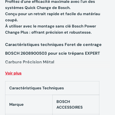
Profitez d'une efficacité maximale avec l'un des
systèmes Quick Change de Bosch.
Conçu pour un retrait rapide et facile du matériau
coupé.
À utiliser avec le montage sans clé Bosch Power
Change Plus : offrant précision et robustesse.
Caractéristiques techniques Foret de centrage
BOSCH 2608900503 pour scie trépans EXPERT
Carbure Précision Métal
Diamètre mm 6
Voir plus
Queue, forme Six pans
Longueur totale mm 55
Caractéristiques Techniques
Matériaux d'application Tôles en acier / Tôles en acier
inoxydable
BOSCH
Marque
ACCESSOIRES