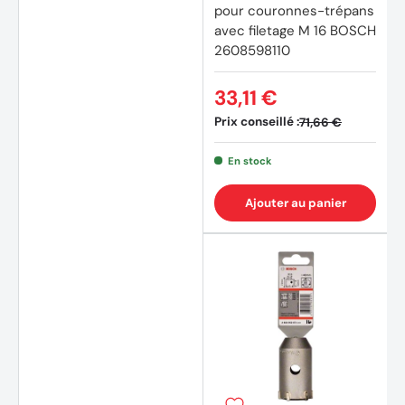
pour couronnes-trépans
avec filetage M 16 BOSCH
2608598110
33,11 €
Prix conseillé :
71,66 €
(1 avis
En stock
Ajouter au panier