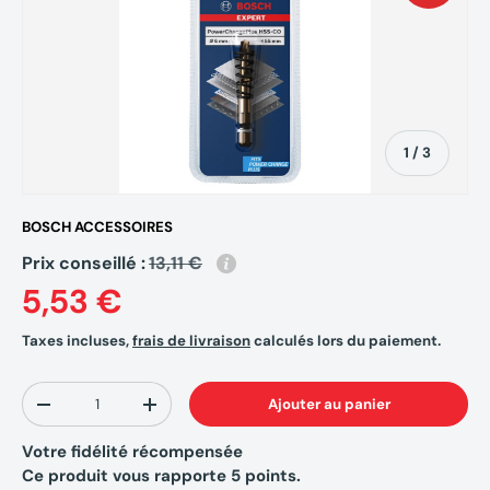
de
1
/
3
BOSCH ACCESSOIRES
Prix conseillé :
13,11 €
5,53 €
Taxes incluses,
frais de livraison
calculés lors du paiement.
Qté
Ajouter au panier
-
+
Votre fidélité récompensée
Ce produit vous rapporte
5
points.