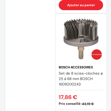
Ajouter au panier
Prix coûtants
BOSCH ACCESSOIRES
Set de 8 scies-cloches ø
25 à 68 mm BOSCH
1609200243
17,86 €
Prix conseillé :
43,19 €