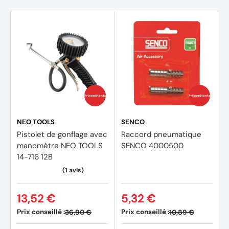
Prix coûtants
Prix coûtants
NEO TOOLS
SENCO
Pistolet de gonflage avec
Raccord pneumatique
manomètre NEO TOOLS
SENCO 4000500
14-716 12B
13,52 €
5,32 €
Prix conseillé :
Prix conseillé :
36,90 €
10,89 €