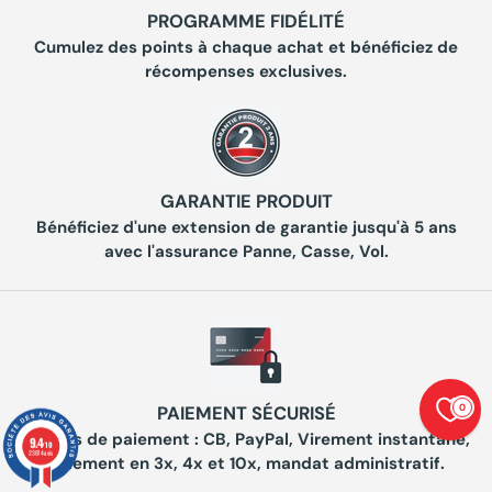
PROGRAMME FIDÉLITÉ
Cumulez des points à chaque achat et bénéficiez de
récompenses exclusives.
GARANTIE PRODUIT
Bénéficiez d'une extension de garantie jusqu'à 5 ans
avec l'assurance Panne, Casse, Vol.
0
PAIEMENT SÉCURISÉ
Moyens de paiement : CB, PayPal, Virement instantané,
9.4
/10
23874 avis
Paiement en 3x, 4x et 10x, mandat administratif.