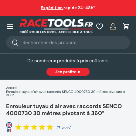
auf
Expédition
rapide 24-48h*
Aller au contenu
Nos produits
Se connec
Pani
Recherche
Rechercher
De nombreux produits à prix coûtants
J'en profite ►
Accueil
Enrouleur tuyau d'air avec raccords SENCO 4000730 30 mètres pivotant à
360°
Enrouleur tuyau d'air avec raccords SENCO
4000730 30 mètres pivotant à 360°
(3 avis)