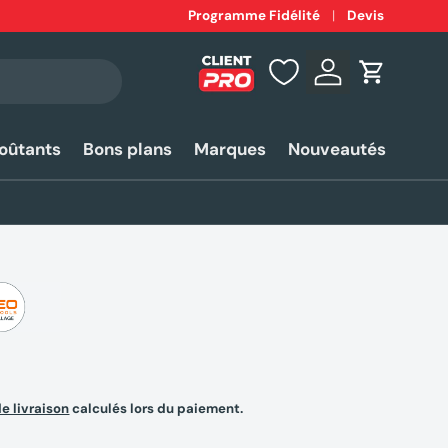
Expédition
Programme Fidélité
rapide 24-48h*
Devis
Se connecter
Panier
coûtants
Bons plans
Marques
Nouveautés
de livraison
calculés lors du paiement.