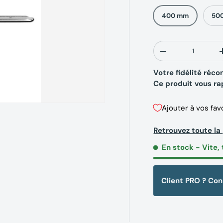
400 mm
50
Qté
-
Votre fidélité ré
Ce produit vous r
Ajouter à vos fav
Retrouvez toute l
En stock
- Vite, 
Client PRO ? Co