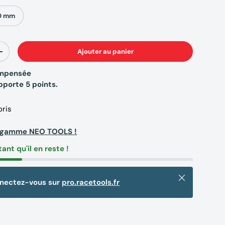
0 mm
Ajouter au panier
+
compensée
apporte
5
points.
oris
a gamme NEO TOOLS !
tant qu'il en reste !
Fermer
nnectez-vous sur
pro.racetools.fr