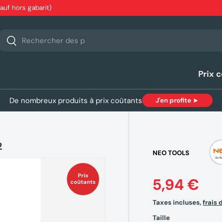
sauf hors gabarit)
echerche
Rechercher
Prix 
De nombreux produits à prix coûtants
J'en profite ►
2
NEO TOOLS
Prix
5,94 €
coûtants
Taxes incluses,
frais 
Taille