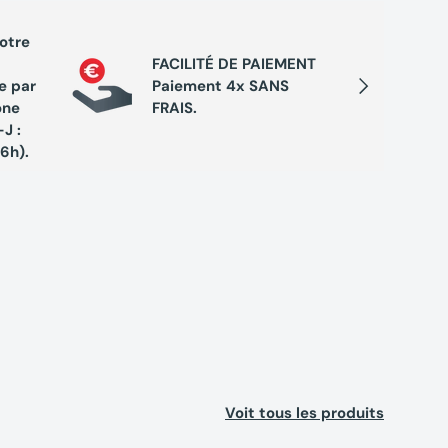
votre
PROGRA
FACILITÉ DE PAIEMENT
Cumule
Suivant
e par
Paiement 4x SANS
chaque 
one
FRAIS.
de réc
J :
exclusi
16h).
Voit tous les produits