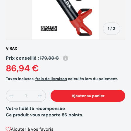
de
1
/
2
VIRAX
Prix conseillé :
179,88 €
86,94 €
Taxes incluses,
frais de livraison
calculés lors du paiement.
Qté
Ajouter au panier
-
+
Votre fidélité récompensée
Ce produit vous rapporte
86
points.
Ajouter à vos favoris