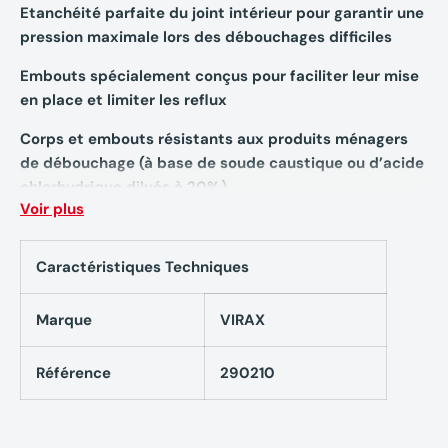
Etanchéité parfaite du joint intérieur pour garantir une
pression maximale lors des débouchages difficiles
Embouts spécialement conçus pour faciliter leur mise
en place et limiter les reflux
Corps et embouts résistants aux produits ménagers
de débouchage (à base de soude caustique ou d’acide
chlorhydrique dilués à 20%)
Voir plus
Caractéristiques techniques
Caractéristiques Techniques
Déboucheur à pompe - VIRAX
Marque
VIRAX
290210
Référence
290210
2 poignées robustes Soft Touch® antidérapantes
Corps monobloc, résistant aux chocs et aux produits
ménagers de débouchage