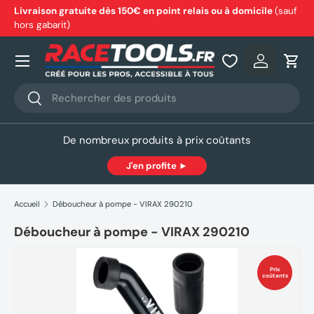
Livraison gratuite dès 150€ en point relais ou à domicile
(sauf
hors gabarit)
Aller au contenu
Nos produits
Se connec
Pani
Recherche
Rechercher
De nombreux produits à prix coûtants
J'en profite ►
Accueil
Déboucheur à pompe - VIRAX 290210
Déboucheur à pompe - VIRAX 290210
Prix
coûtants