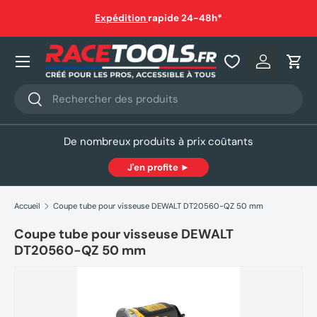
auf
Expédition
rapide 24-48h*
Aller au contenu
Nos produits
Se connec
Pani
Recherche
Rechercher
De nombreux produits à prix coûtants
J'en profite ►
Accueil
Coupe tube pour visseuse DEWALT DT20560-QZ 50 mm
Coupe tube pour visseuse DEWALT
DT20560-QZ 50 mm