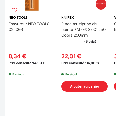
Prix coûtants
NEO TOOLS
KNIPEX
Ebavureur NEO TOOLS
Pince multiprise de
02-066
pointe KNIPEX 87 01 250
Cobra 250mm
8,34 €
22,01 €
Prix conseillé :
Prix conseillé :
P
14,90 €
36,96 €
En stock
En stock
Ajouter au panier