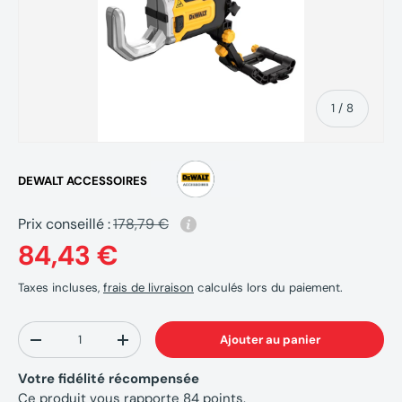
de
1
/
8
DEWALT ACCESSOIRES
Prix conseillé :
178,79 €
84,43 €
Taxes incluses,
frais de livraison
calculés lors du paiement.
Qté
Ajouter au panier
-
+
Votre fidélité récompensée
Ce produit vous rapporte
84
points.