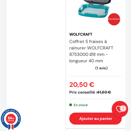
Prix coûtants
WOLFCRAFT
Coffret 5 fraises à
rainurer WOLFCRAFT
8753000 Ø8 mm -
longueur 40 mm
20,50 €
Prix conseillé :
41,80 €
En stock
0
9.4
Ajouter au panier
/10
23874 avis