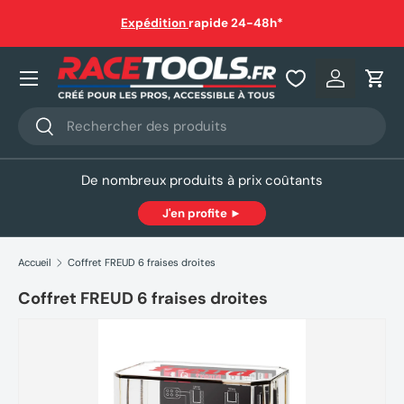
auf
Expédition
rapide 24-48h*
Aller au contenu
Nos produits
Se connec
Pani
Recherche
Rechercher
De nombreux produits à prix coûtants
J'en profite ►
Accueil
Coffret FREUD 6 fraises droites
Coffret FREUD 6 fraises droites