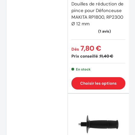
Douilles de réduction de
pince pour Défonceuse
MAKITA RP1800, RP2300
Ø 12 mm
7,80 €
Dès
Prix conseillé :
11,40 €
(1 avis
En stock
Choisir les options