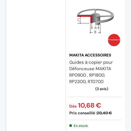
Prix coûtants
(1 avis
MAKITA ACCESSOIRES
Guides à copier pour
Défonceuse MAKITA
RP0900 , RP1800,
RP2300, RT0700
10,68 €
Dès
Prix conseillé :
20,40 €
En stock