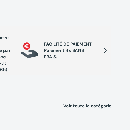
votre
PROGRA
FACILITÉ DE PAIEMENT
Cumule
Suivant
e par
Paiement 4x SANS
chaque 
one
FRAIS.
de réc
J :
exclusi
16h).
Voir toute la catégorie