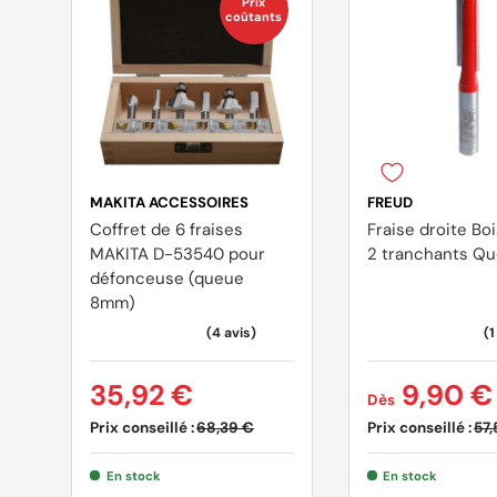
Prix
coûtants
MAKITA ACCESSOIRES
FREUD
Coffret de 6 fraises
Fraise droite Bois FREUD
MAKITA D-53540 pour
2 tranchants Qu
défonceuse (queue
8mm)
35,92 €
9,90 €
Dès
Prix conseillé :
Prix conseillé :
68,39 €
57,
En stock
En stock