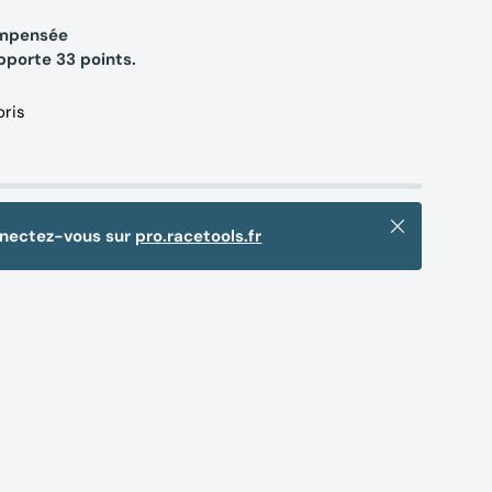
compensée
apporte
33
points.
oris
Fermer
nnectez-vous sur
pro.racetools.fr