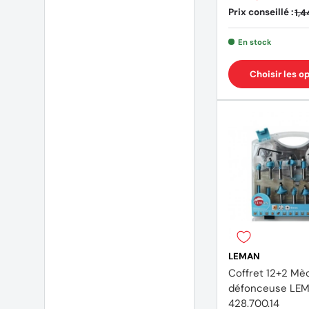
Prix conseillé :
1,4
En stock
Choisir les o
LEMAN
Coffret 12+2 Mè
défonceuse LE
428.700.14