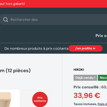
sauf hors gabarit)
echerche
Rechercher
Prix 
De nombreux produits à prix coûtants
J'en profite ►
m (12 pièces)
HIKOKI
Déjà vendu !
Nou
Prix conseillé :
63
33,96 €
Prix
coûtants
Taxes incluses,
frais 