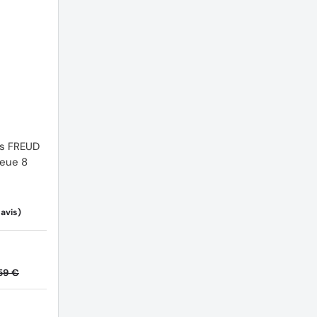
eue 8
59 €