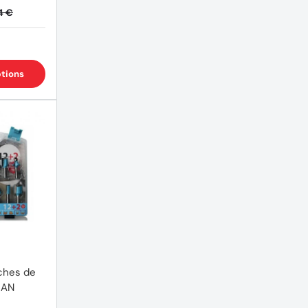
4 €
(1 avis)
ptions
ches de
MAN