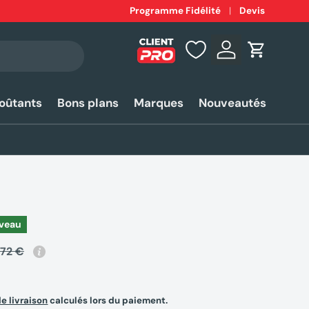
Expédition
Programme Fidélité
rapide 24-48h*
Devis
Se connecter
Panier
coûtants
Bons plans
Marques
Nouveautés
veau
,72 €
de livraison
calculés lors du paiement.