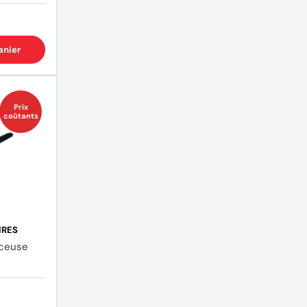
anier
Prix
coûtants
IRES
nceuse