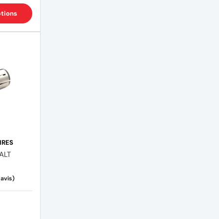
ptions
IRES
ALT
(1 avis)