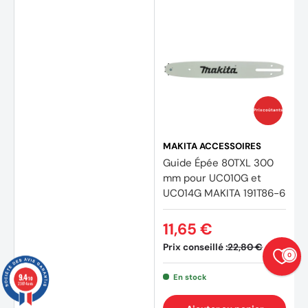
Prix coûtants
MAKITA ACCESSOIRES
Guide Épée 80TXL 300
mm pour UC010G et
UC014G MAKITA 191T86-6
11,65 €
Prix conseillé :
22,80 €
0
9.4
En stock
/10
23874 avis