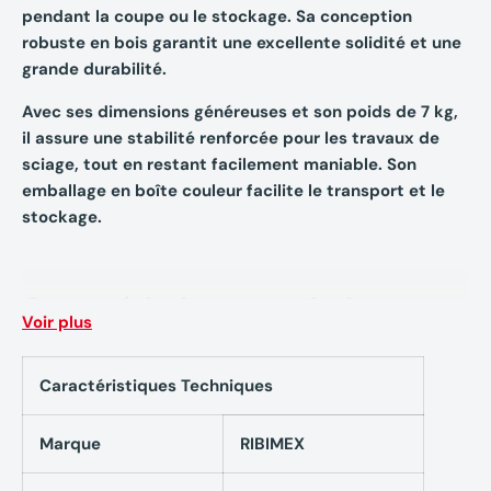
pendant la coupe ou le stockage. Sa conception
robuste en bois garantit une excellente solidité et une
grande durabilité.
Avec ses dimensions généreuses et son poids de 7 kg,
il assure une stabilité renforcée pour les travaux de
sciage, tout en restant facilement maniable. Son
emballage en boîte couleur facilite le transport et le
stockage.
Caractéristiques techniques
Voir plus
Matériau : Bois
Caractéristiques Techniques
Nombre de branches : 3
Emballage : Boîte couleur
Marque
RIBIMEX
Produit majoritairement recyclable