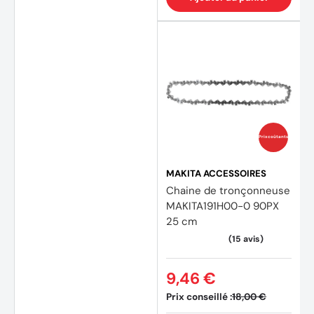
(3 avi
Prix coûtants
MAKITA ACCESSOIRES
Chaine de tronçonneuse
MAKITA191H00-0 90PX
25 cm
9,46 €
Prix conseillé :
18,00 €