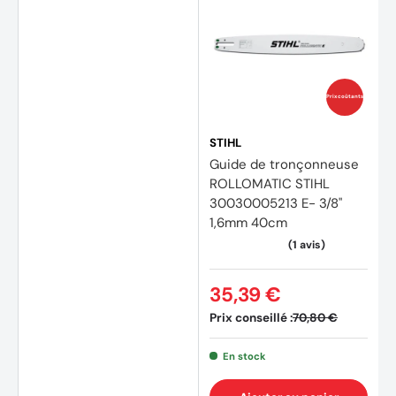
Prix coûtants
STIHL
Guide de tronçonneuse
ROLLOMATIC STIHL
30030005213 E- 3/8"
1,6mm 40cm
35,39 €
Prix conseillé :
70,80 €
En stock