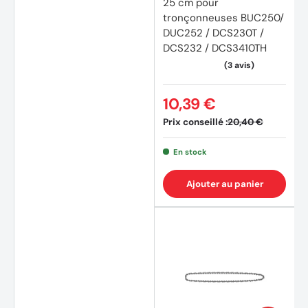
25 cm pour
tronçonneuses BUC250/
DUC252 / DCS230T /
DCS232 / DCS3410TH
10,39 €
Prix conseillé :
20,40 €
(15 av
En stock
Ajouter au panier