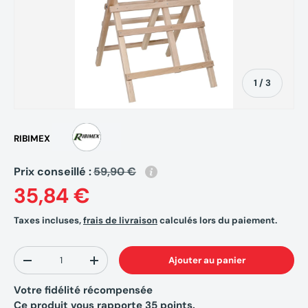
de
1
/
3
RIBIMEX
Prix conseillé :
59,90 €
35,84 €
Taxes incluses,
frais de livraison
calculés lors du paiement.
Qté
Ajouter au panier
-
+
Votre fidélité récompensée
Ce produit vous rapporte
35
points.