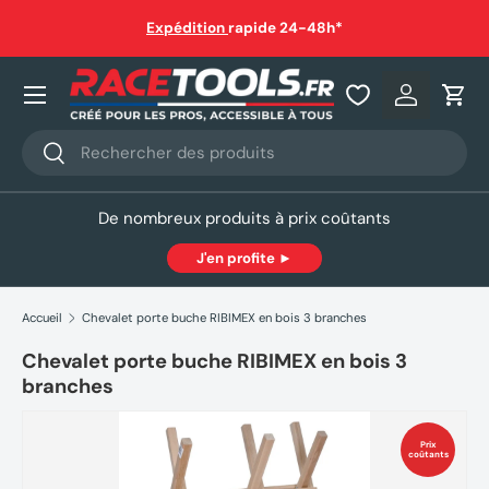
auf
Expédition
rapide 24-48h*
Aller au contenu
Nos produits
Se connec
Pani
Recherche
Rechercher
De nombreux produits à prix coûtants
J'en profite ►
Accueil
Chevalet porte buche RIBIMEX en bois 3 branches
Chevalet porte buche RIBIMEX en bois 3
branches
Prix
coûtants