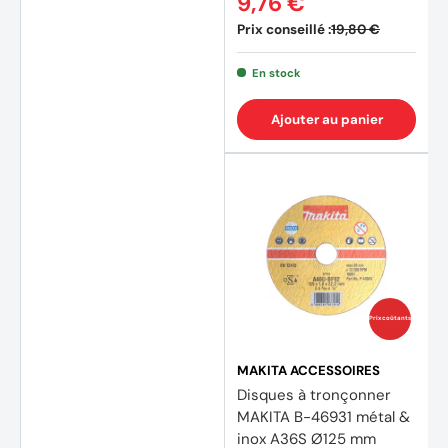
9,76 €
Prix conseillé :
19,80 €
(17 avis)
(10 av
En stock
Ajouter au panier
Prix coûtants
MAKITA ACCESSOIRES
Disques à tronçonner
MAKITA B-46931 métal &
inox A36S Ø125 mm