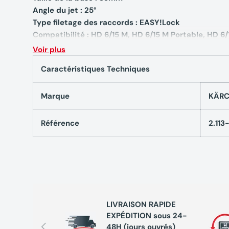
Angle du jet : 25°
Type filetage des raccords : EASY!Lock
Compatibilité : HD 6/15 M, HD 6/15 M Portable, HD 6/
MXA Plus, HDS 5/15 U+, HDS 5/15 UX+
Voir plus
Caractéristiques Techniques
Marque
KÄRC
Référence
2.113
LIVRAISON RAPIDE
EXPÉDITION sous 24-
Précédent
48H (jours ouvrés)