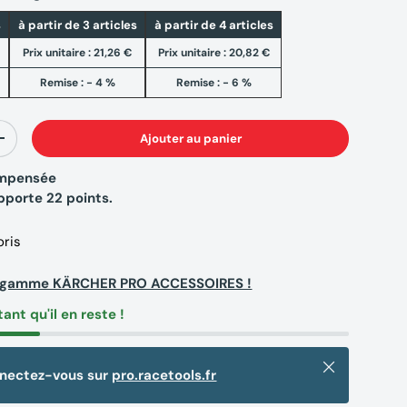
s
à partir de 3 articles
à partir de 4 articles
Prix unitaire :
21,26 €
Prix unitaire :
20,82 €
Remise : - 4 %
Remise : - 6 %
Ajouter au panier
+
compensée
apporte
22
points.
oris
la gamme KÄRCHER PRO ACCESSOIRES !
tant qu'il en reste !
Fermer
nnectez-vous sur
pro.racetools.fr