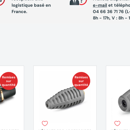
logistique basé en
e-mail
et téléph
France.
04 66 36 71 76 (L-
8h - 17h, V : 8h - 
Remises
Remises
sur
sur
quantité
quantité