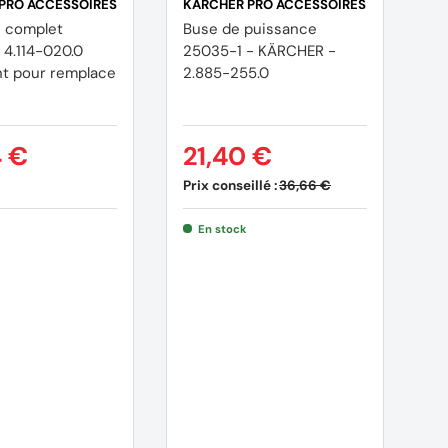
PRO ACCESSOIRES
KÄRCHER PRO ACCESSOIRES
K
 complet
Buse de puissance
B
4.114-020.0
25035-1 - KÄRCHER -
c
t pour remplace
2.885-255.0
P
4 €
21,40 €
4
Prix conseillé :
36,66 €
En stock