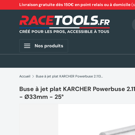
Livraison gratuite dès 150€ en point relais ou à domicile
(
Aller au contenu
R
Nos produits
Accueil
Buse à jet plat KARCHER Powerbuse 2.113-063.0 - EASYLock - Ø33mm - 25°
Buse à jet plat KARCHER Powerbuse 2.
- Ø33mm - 25°