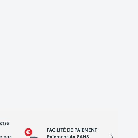
votre
PROGRA
FACILITÉ DE PAIEMENT
Cumule
Suivant
e par
Paiement 4x SANS
chaque 