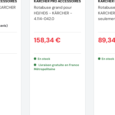
CESSOIRES
KÄRCHER PRO ACCESSOIRES
KÄRCHER 
 KARCHER
Rotabuse grand pour
Rotabuse
HD/HDS - KÄRCHER -
KARCHER 
4.114-042.0
seulemen
158,34 €
89,3
En stock
En stock
Livraison gratuite en France
Métropolitaine