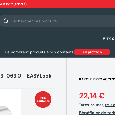
sauf hors gabarit)
echerche
Rechercher
Prix 
De nombreux produits à prix coûtants
J'en profite ►
113-063.0 - EASYLock
KÄRCHER PRO ACCES
22,14 €
Prix
coûtants
Taxes incluses,
frais 
Bénéficiez de tari