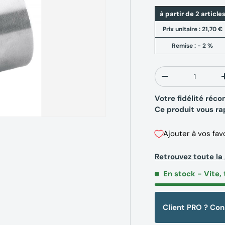
à partir de 2 article
Prix unitaire :
21,70 €
Remise : - 2 %
Qté
-
Votre fidélité ré
Ce produit vous r
Ajouter à vos fav
Retrouvez toute 
En stock
- Vite, 
Client PRO ? Co