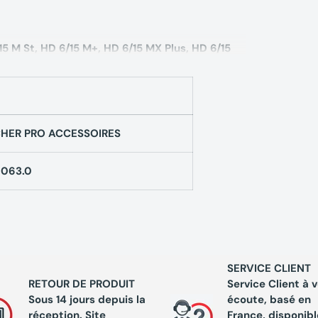
15 M St, HD 6/15 M+, HD 6/15 MX Plus, HD 6/15
HER PRO ACCESSOIRES
-063.0
SERVICE CLIENT
RETOUR DE PRODUIT
Service Client à 
Sous 14 jours depuis la
écoute, basé en
réception. Site
France, disponibl