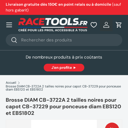
Livraison gratuite dès 150€ en point relais ou à domicile
(sauf
hors gabarit)
Aller au contenu
Nos produits
Se connec
Pani
Recherche
Rechercher
De nombreux produits à prix coûtants
J'en profite ►
Accueil
Brosse DIAM CB-3722A 2 tailles noires pour capot CB-37229 pour ponceuse
diam EBS120 et EBS1802
Brosse DIAM CB-3722A 2 tailles noires pour
capot CB-37229 pour ponceuse diam EBS120
et EBS1802