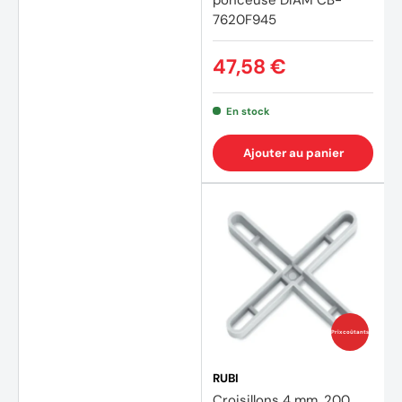
ponceuse DIAM CB-
7620F945
47,58 €
En stock
Ajouter au panier
(1 avis
Prix coûtants
RUBI
Croisillons 4 mm. 200