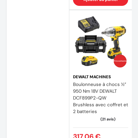
Prix coûtants
DEWALT MACHINES
Boulonneuse à chocs ½”
950 Nm 18V DEWALT
DCF899P2-QW
Brushless avec coffret et
2 batteries
317,06 €