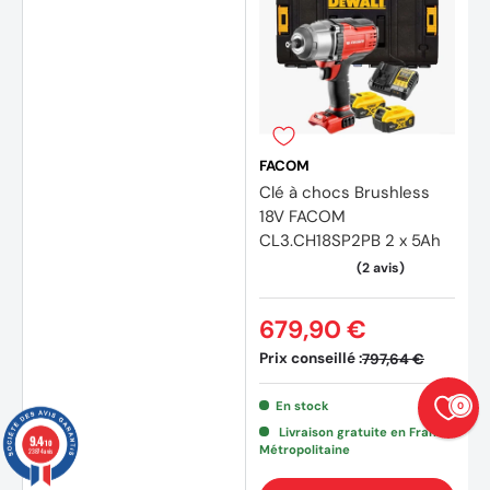
FACOM
Clé à chocs Brushless
18V FACOM
CL3.CH18SP2PB 2 x 5Ah
679,90 €
Prix conseillé :
797,64 €
En stock
0
Livraison gratuite en France
9.4
/10
Métropolitaine
23874 avis