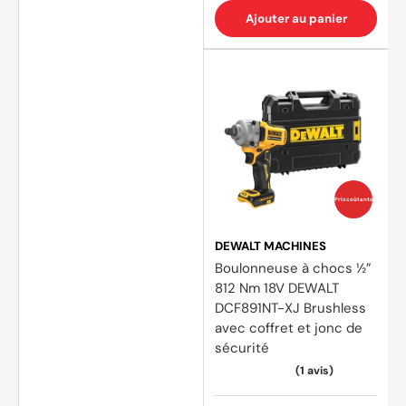
Ajouter au panier
(8 avi
Prix coûtants
DEWALT MACHINES
Boulonneuse à chocs ½”
812 Nm 18V DEWALT
DCF891NT-XJ Brushless
avec coffret et jonc de
sécurité