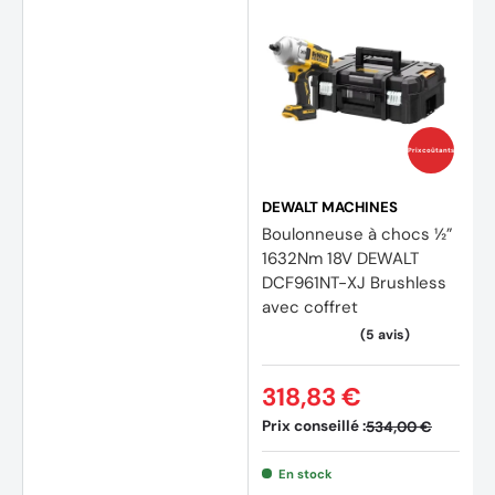
(2 avi
Prix coûtants
DEWALT MACHINES
Boulonneuse à chocs ½”
1632Nm 18V DEWALT
DCF961NT-XJ Brushless
avec coffret
318,83 €
Prix conseillé :
534,00 €
En stock