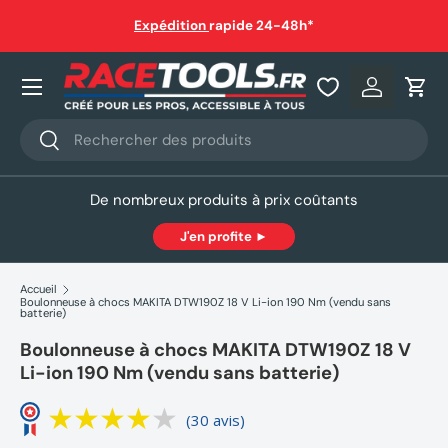
auf
Expédition
rapide 24-48h*
Aller au contenu
Nos produits
Se connec
Pani
Recherche
Rechercher
De nombreux produits à prix coûtants
J'en profite ►
Accueil
Boulonneuse à chocs MAKITA DTW190Z 18 V Li-ion 190 Nm (vendu sans
batterie)
Boulonneuse à chocs MAKITA DTW190Z 18 V
Li-ion 190 Nm (vendu sans batterie)
(30 avis)