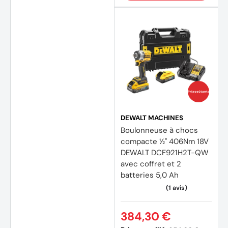
Prix coûtants
DEWALT MACHINES
Boulonneuse à chocs
compacte ½'' 406Nm 18V
DEWALT DCF921H2T-QW
avec coffret et 2
batteries 5,0 Ah
384,30 €