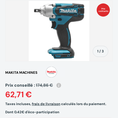
Prix
coûtants
de
1
/
3
MAKITA MACHINES
Prix conseillé :
174,86 €
62,71 €
Taxes incluses,
frais de livraison
calculés lors du paiement.
Dont 0.42€ d'éco-participation