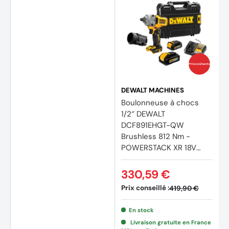
Prix coûtants
DEWALT MACHINES
Boulonneuse à chocs
1/2‘’ DEWALT
DCF891EHGT-QW
Brushless 812 Nm -
(10 av
POWERSTACK XR 18V
2X1.7/5Ah Li-Ion - jonc
de sécurité
330,59 €
Prix conseillé :
419,90 €
En stock
Livraison gratuite en France