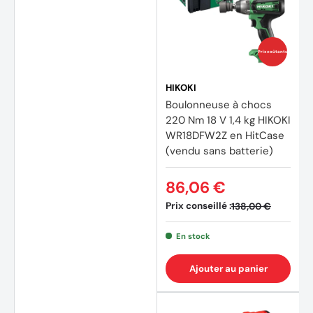
Prix coûtants
HIKOKI
Boulonneuse à chocs
220 Nm 18 V 1,4 kg HIKOKI
WR18DFW2Z en HitCase
(vendu sans batterie)
86,06 €
Prix conseillé :
138,00 €
En stock
(5 avi
Ajouter au panier