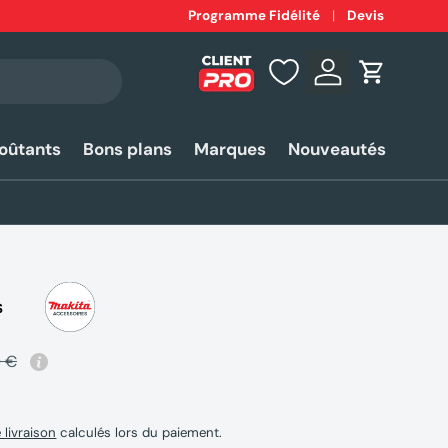
Expédition
Programme Fidélité
rapide 24-48h*
Devis
Se connecter
Panier
coûtants
Bons plans
Marques
Nouveautés
S
0 €
e livraison
calculés lors du paiement.