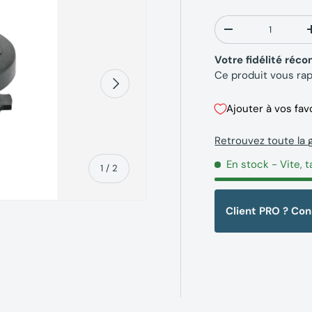
Qté
-
Votre fidélité ré
Ce produit vous ra
Suivant
Ajouter à vos fav
Retrouvez toute l
En stock
- Vite, t
de
1
/
2
Client PRO ? Co
erie