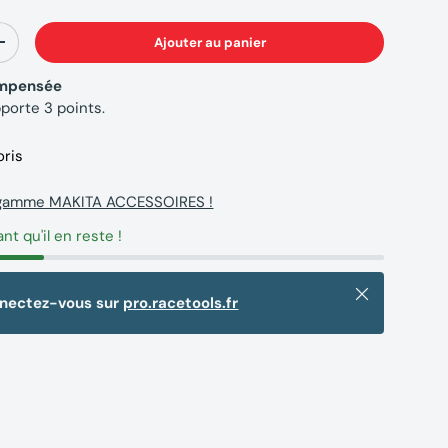
Ajouter au panier
+
compensée
pporte
3
points.
oris
a gamme MAKITA ACCESSOIRES !
ant qu'il en reste !
Fermer
nnectez-vous sur
pro.racetools.fr