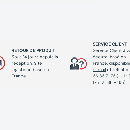
SERVICE CLIENT
RETOUR DE PRODUIT
Service Client à v
Sous 14 jours depuis la
écoute, basé en
réception. Site
France, disponible
logistique basé en
e-mail
et télépho
France.
66 36 71 76 (L-J : 
17h, V : 8h - 16h).