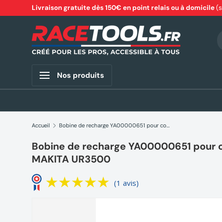
Livraison gratuite dès 150€ en point relais ou à domicile
(
Aller au contenu
R
Nos produits
Accueil
Bobine de recharge YA00000651 pour coupe-bordure MAKITA UR3500
Bobine de recharge YA00000651 pour
MAKITA UR3500
(1 avis)