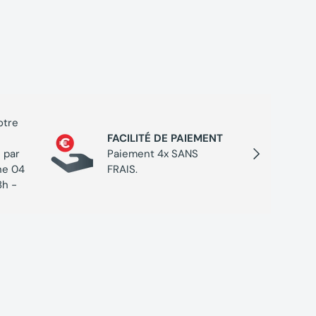
otre
PROGR
FACILITÉ DE PAIEMENT
Cumulez
Suivant
 par
Paiement 4x SANS
chaque 
ne 04
FRAIS.
de réc
8h -