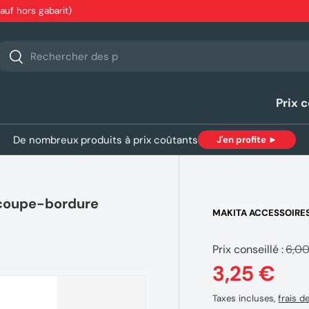
sauf hors gabarit)
echerche
Rechercher
Prix 
De nombreux produits à prix coûtants
J'en profite ►
 coupe-bordure
MAKITA ACCESSOIRE
Prix conseillé :
6,0
3,25 €
Taxes incluses,
frais d