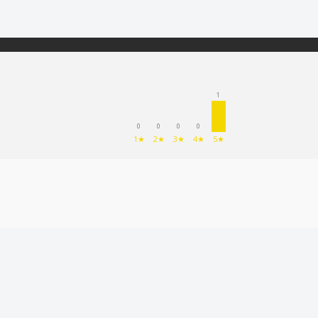
1
0
0
0
0
1★
2★
3★
4★
5★