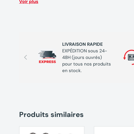
Voir plus
1 lame de scie E-Cut universelle BIM Starlock 50x28m
LIVRAISON RAPIDE
EXPÉDITION sous 24-
Précédent
48H (jours ouvrés)
pour tous nos produits
en stock.
Produits similaires