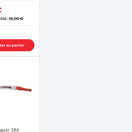
€
llé :
18,00 €
ter au panier
aguer 384