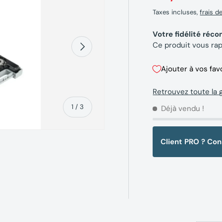
Taxes incluses,
frais d
Votre fidélité ré
Suivant
Ce produit vous ra
Ajouter à vos fav
Retrouvez toute la 
de
1
/
3
Déjà vendu !
Client PRO ? Co
erie
la vue de galerie