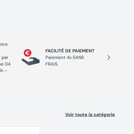
otre
PROGR
FACILITÉ DE PAIEMENT
Cumulez
Suivant
 par
Paiement 4x SANS
chaque 
ne 04
FRAIS.
de réc
8h -
Voir toute la catégorie