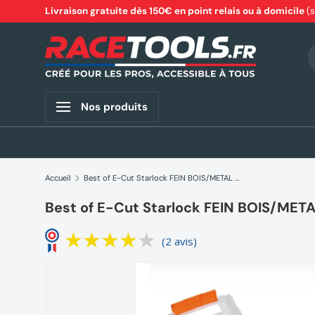
Livraison gratuite dès 150€ en point relais ou à domicile
(
Aller au contenu
R
Nos produits
Accueil
Best of E-Cut Starlock FEIN BOIS/METAL 35222967010
Best of E-Cut Starlock FEIN BOIS/MET
(2 avis)