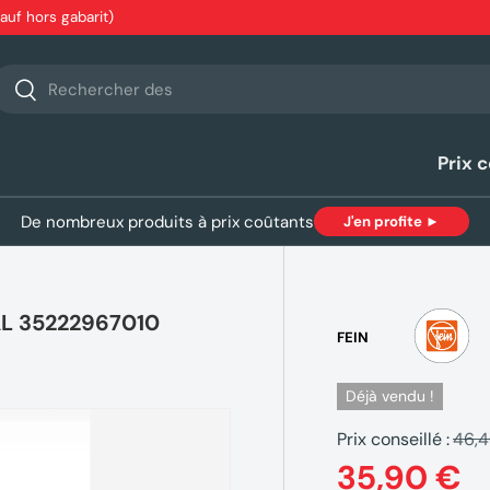
sauf hors gabarit)
echerche
Rechercher
Prix 
De nombreux produits à prix coûtants
J'en profite ►
AL 35222967010
FEIN
Déjà vendu !
Prix conseillé :
46,
35,90 €