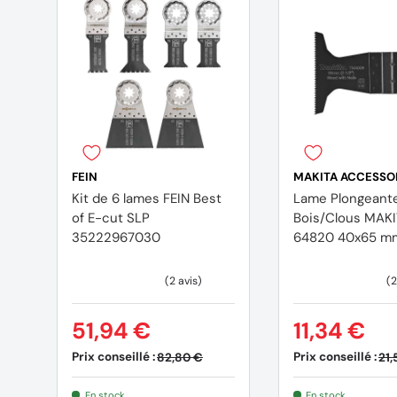
FEIN
MAKITA ACCESSO
Kit de 6 lames FEIN Best
Lame Plongeant
of E-cut SLP
Bois/Clous MAKI
35222967030
64820 40x65 m
51,94 €
11,34 €
Prix conseillé :
Prix conseillé :
82,80 €
21,
En stock
En stock