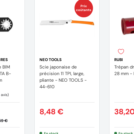
Prix
coûtants
IRES
NEO TOOLS
RUBI
e BIM
Scie japonaise de
Trépan d
TA B-
précision 11 TPI, large,
28 mm - 
m
pliante - NEO TOOLS -
44-610
8,48 €
38,2
59 €
En stock
En stock