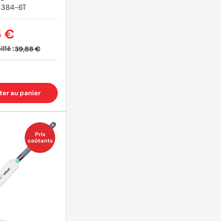
 384-6T
5 €
llé :
39,88 €
(4 avis)
ter au panier
Prix
coûtants