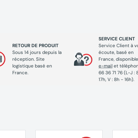
m
SERVICE CLIENT
RETOUR DE PRODUIT
Service Client à v
Sous 14 jours depuis la
écoute, basé en
réception. Site
France, disponible
logistique basé en
e-mail
et télépho
France.
66 36 71 76 (L-J : 
17h, V : 8h - 16h).