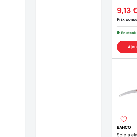
9,13 
Prix consei
En stock
Ajou
BAHCO
Scie a el