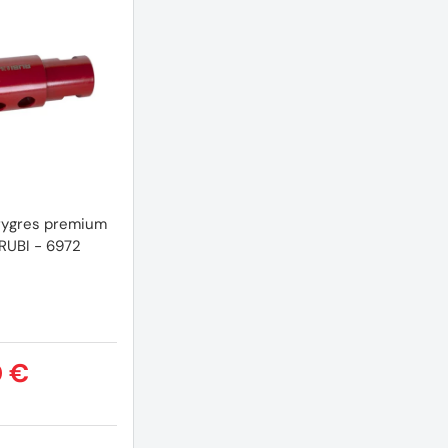
rygres premium
RUBI - 6972
0 €