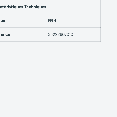
ctéristiques Techniques
que
FEIN
rence
35222967010