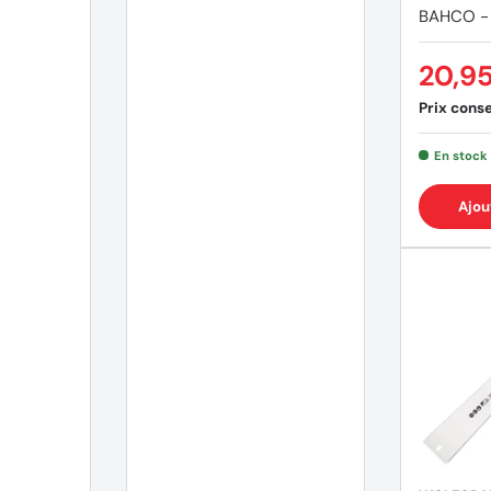
BAHCO -
20,9
Prix consei
En stock
Ajou