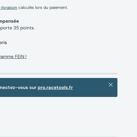
e livraison
calculés lors du paiement.
compensée
pporte
35
points.
oris
gamme FEIN !
Fermer
nnectez-vous sur
pro.racetools.fr