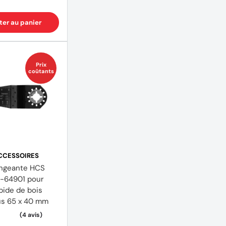
ter au panier
Prix
coûtants
CCESSOIRES
ngeante HCS
-64901 pour
pide de bois
us 65 x 40 mm