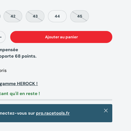
42
43
44
45
Ajouter au panier
+
compensée
apporte
68
points.
oris
a gamme HEROCK !
tant qu'il en reste !
Fermer
nnectez-vous sur
pro.racetools.fr