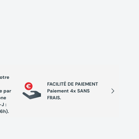
votre
PROGRA
FACILITÉ DE PAIEMENT
Cumule
Suivant
e par
Paiement 4x SANS
chaque 
one
FRAIS.
de réc
J :
exclusi
16h).