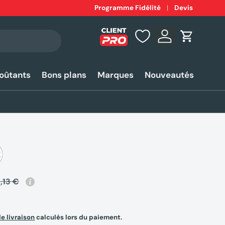
Expédition
Programme Fidélité
rapide 24-48h*
Devis
Se connecter
Panier
coûtants
Bons plans
Marques
Nouveautés
,13 €
de livraison
calculés lors du paiement.