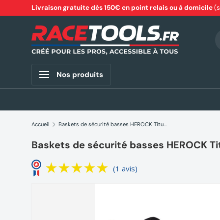
Livraison gratuite dès 150€ en point relais ou à domicile
(
Aller au contenu
R
Nos produits
Accueil
Baskets de sécurité basses HEROCK Titus S1P bleu roi
Baskets de sécurité basses HEROCK Titu
(1 avis)