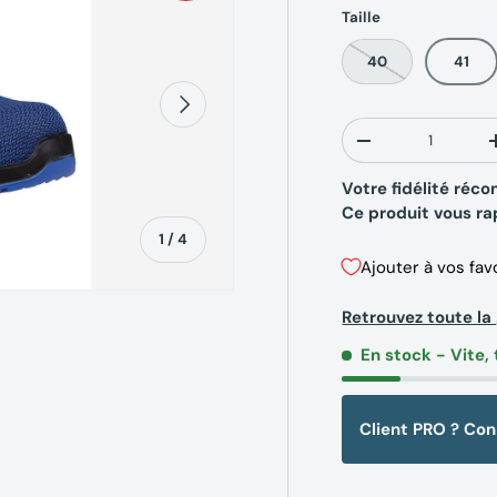
Taille
40
41
Suivant
Qté
-
Votre fidélité ré
Ce produit vous r
de
1
/
4
Ajouter à vos fav
Retrouvez toute l
En stock
- Vite, 
erie
la vue de galerie
’image 4 dans la vue de galerie
Client PRO ? Co