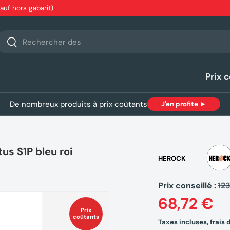
sauf hors gabarit)
echerche
Rechercher
Prix 
De nombreux produits à prix coûtants
J'en profite ►
s S1P bleu roi
HEROCK
Prix conseillé :
123
68,72 €
Prix
coûtants
Taxes incluses,
frais 