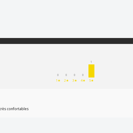
1
0
0
0
0
1★
2★
3★
4★
5★
très confortables