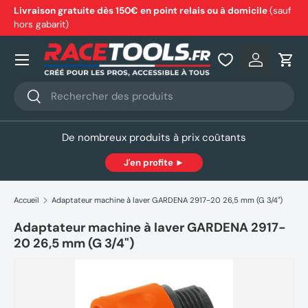
Livraison gratuite dès 150€ en point relais ou à domicile
(sauf
hors gabarit)
Aller au contenu
Nos produits
Se connec
Pani
Recherche
Rechercher
De nombreux produits à prix coûtants
J'en profite ►
Accueil
Adaptateur machine à laver GARDENA 2917-20 26,5 mm (G 3/4")
Adaptateur machine à laver GARDENA 2917-
20 26,5 mm (G 3/4")