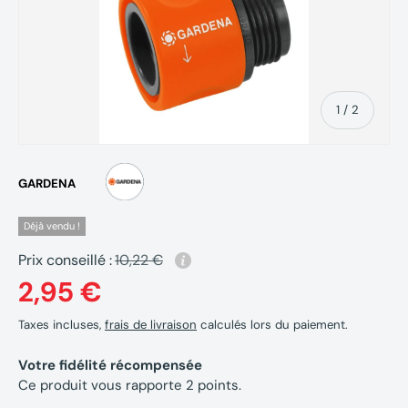
de
1
/
2
GARDENA
Déjà vendu !
Prix conseillé :
10,22 €
2,95 €
Taxes incluses,
frais de livraison
calculés lors du paiement.
Votre fidélité récompensée
Ce produit vous rapporte
2
points.