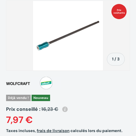
Prix
coûtants
de
1
/
3
WOLFCRAFT
Déjà vendu !
Nouveau
Prix conseillé :
16,23 €
7,97 €
Taxes incluses,
frais de livraison
calculés lors du paiement.