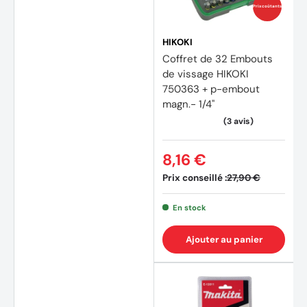
Prix coûtants
HIKOKI
Coffret de 32 Embouts
de vissage HIKOKI
750363 + p-embout
magn.- 1/4"
8,16 €
Prix conseillé :
27,90 €
En stock
Ajouter au panier