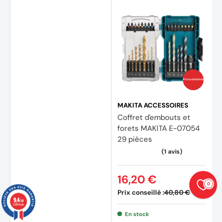
Prix coûtants
MAKITA ACCESSOIRES
Coffret d'embouts et
forets MAKITA E-07054
29 pièces
16,20 €
0
Prix conseillé :
40,80 €
9.4
/10
23874 avis
En stock