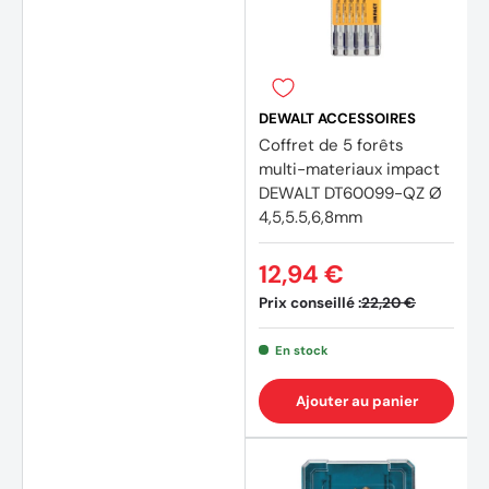
DEWALT ACCESSOIRES
Coffret de 5 forêts
multi-materiaux impact
DEWALT DT60099-QZ Ø
4,5,5.5,6,8mm
12,94 €
Prix conseillé :
22,20 €
En stock
Ajouter au panier