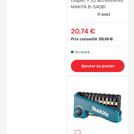
cliquet + 20 accessoires
MAKITA B-54081
(7 avi
20,74 €
Prix conseillé :
55,19 €
En stock
Ajouter au panier