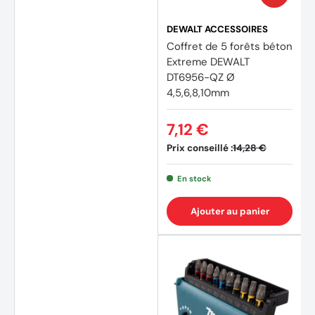
DEWALT ACCESSOIRES
Coffret de 5 forêts béton
Extreme DEWALT
DT6956-QZ Ø
4,5,6,8,10mm
7,12 €
Prix conseillé :
14,28 €
En stock
(3 avi
Ajouter au panier