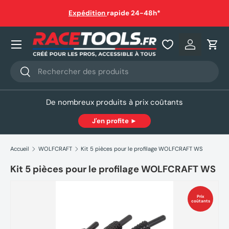
auf
Expédition
rapide 24-48h*
Aller au contenu
Nos produits
Se connec
Pani
Recherche
Rechercher
De nombreux produits à prix coûtants
J'en profite ►
Accueil
WOLFCRAFT
Kit 5 pièces pour le profilage WOLFCRAFT WS
Kit 5 pièces pour le profilage WOLFCRAFT WS
Prix
coûtants