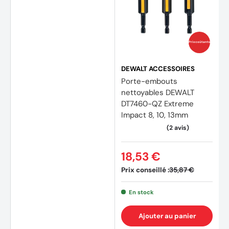
Prix coûtants
DEWALT ACCESSOIRES
Porte-embouts
nettoyables DEWALT
DT7460-QZ Extreme
(2 avi
Impact 8, 10, 13mm
18,53 €
Prix conseillé :
35,87 €
En stock
Ajouter au panier