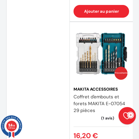
Ajouter au panier
Prix coûtants
MAKITA ACCESSOIRES
Coffret d'embouts et
forets MAKITA E-07054
29 pièces
0
9.4
/10
23874 avis
16,20 €