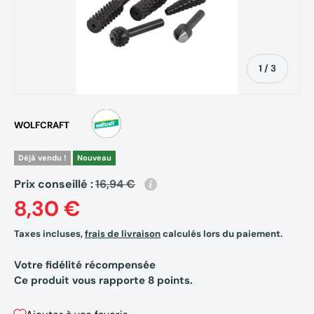
de
1
/
3
WOLFCRAFT
Déjà vendu !
Nouveau
Prix conseillé :
16,94 €
8,30 €
Taxes incluses,
frais de livraison
calculés lors du paiement.
Votre fidélité récompensée
Ce produit vous rapporte
8
points.