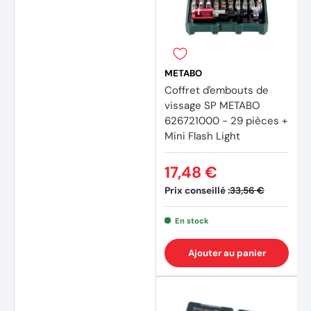
METABO
Coffret d'embouts de
vissage SP METABO
626721000 - 29 pièces +
Mini Flash Light
17,48 €
Prix conseillé :
33,56 €
En stock
Ajouter au panier