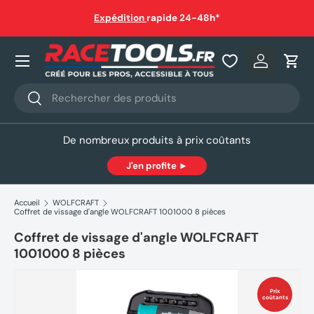
auf
Expédition
rapide 24-48h*
Aller au contenu
Nos produits
Se connec
Pani
Recherche
Rechercher
De nombreux produits à prix coûtants
J'en profite ►
Accueil
WOLFCRAFT
Coffret de vissage d'angle WOLFCRAFT 1001000 8 pièces
Coffret de vissage d'angle WOLFCRAFT
1001000 8 pièces
Prix
coûtants