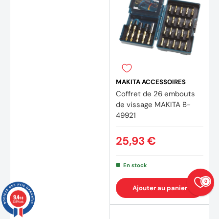
MAKITA ACCESSOIRES
Coffret de 26 embouts
de vissage MAKITA B-
49921
25,93 €
En stock
0
Ajouter au panier
9.4
/10
23874 avis