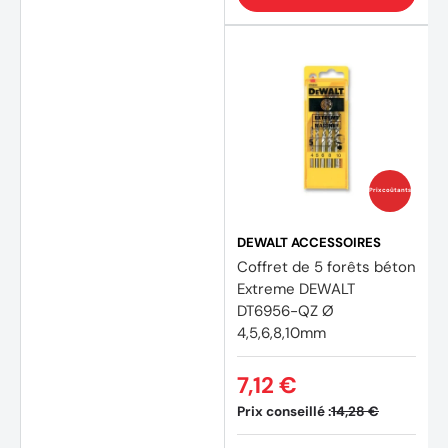
(1 avis
Prix coûtants
DEWALT ACCESSOIRES
Coffret de 5 forêts béton
Extreme DEWALT
DT6956-QZ Ø
4,5,6,8,10mm
7,12 €
Prix conseillé :
14,28 €