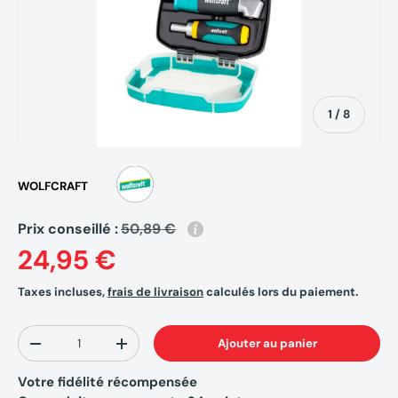
de
1
/
8
WOLFCRAFT
Prix conseillé :
50,89 €
24,95 €
Taxes incluses,
frais de livraison
calculés lors du paiement.
Qté
Ajouter au panier
-
+
Votre fidélité récompensée