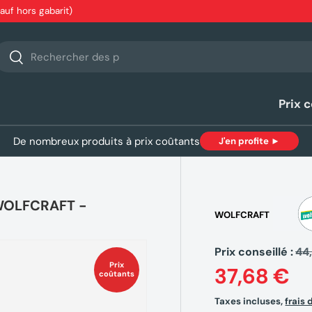
sauf hors gabarit)
echerche
Rechercher
Prix 
De nombreux produits à prix coûtants
J'en profite ►
 WOLFCRAFT -
WOLFCRAFT
Prix conseillé :
44
Prix
37,68 €
coûtants
Taxes incluses,
frais 