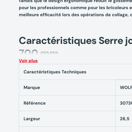
tandis que le design ergonomique réduit le glissemen
pour les professionnels comme pour les bricoleurs e
meilleure efficacité lors des opérations de collage
Caractéristiques Serre 
700 mm
Voir plus
Type : serre-joint à une main. Capacité de serrage :
Caractéristiques Techniques
Mécanisme : déclencheur à une main pour serrage et
différentes épaisseurs de pièces. Utilisation : col
Marque
WOLF
sciage ou perçage, fixation temporaire pour assembl
et libération rapide, distribution uniforme de la for
Référence
3073
Accessoires inclus
Largeur
26,5