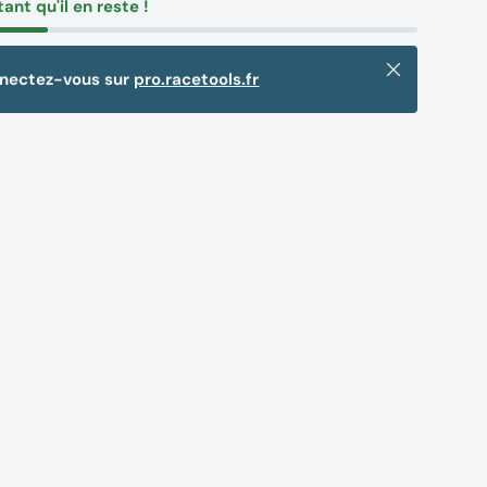
tant qu'il en reste !
Fermer
nnectez-vous sur
pro.racetools.fr