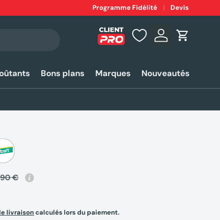
Expédition
Programme Fidélité
rapide 24-48h*
Devis
Se connecter
Panier
coûtants
Bons plans
Marques
Nouveautés
,90 €
de livraison
calculés lors du paiement.