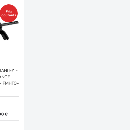
Prix
coûtants
TANLEY -
SANCE
- FMHT0-
90 €