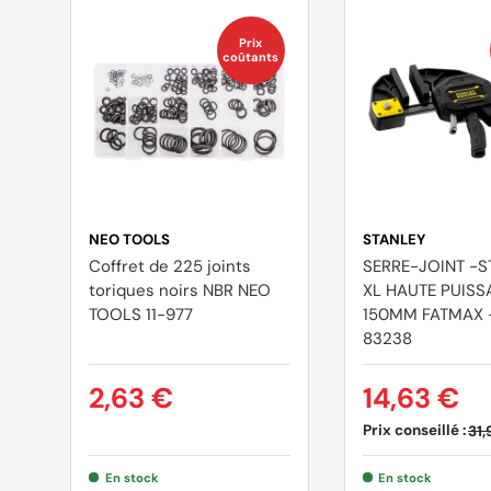
Prix
coûtants
NEO TOOLS
STANLEY
Coffret de 225 joints
SERRE-JOINT -S
toriques noirs NBR NEO
XL HAUTE PUIS
TOOLS 11-977
150MM FATMAX 
83238
2,63 €
14,63 €
Prix conseillé :
31,
En stock
En stock