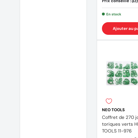
Prix conseillé :
37,
En stock
Ajouter au p
NEO TOOLS
Coffret de 270 j
toriques verts 
TOOLS 11-976