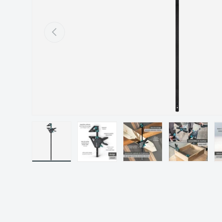
Précédent
Charger l’image 1 dans la vue de galerie
Charger l’image 2 dans la vue de gal
Charger l’image 3 dans 
Charger l