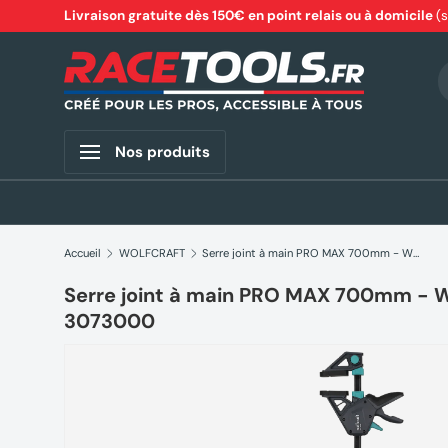
Livraison gratuite dès 150€ en point relais ou à domicile
(
Aller au contenu
R
Nos produits
Accueil
WOLFCRAFT
Serre joint à main PRO MAX 700mm - WOLFCRAFT - 3073000
Serre joint à main PRO MAX 700mm -
3073000