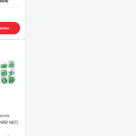
90 €
anier
oints
HNBR NEO