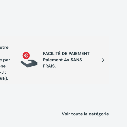
votre
PROGRA
FACILITÉ DE PAIEMENT
Cumule
Suivant
e par
Paiement 4x SANS
chaque 
one
FRAIS.
de réc
J :
exclusi
16h).
Voir toute la catégorie