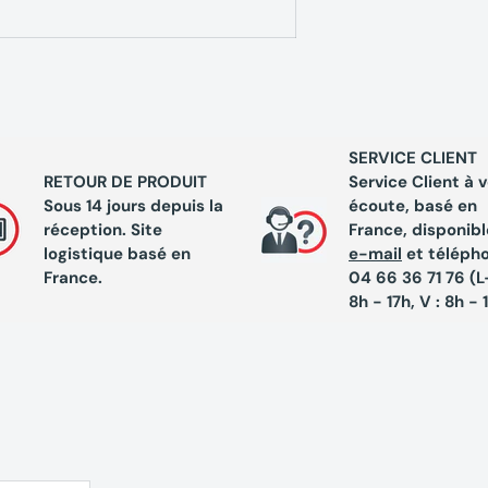
taires
SERVICE CLIENT
iserie, bricolage et ateliers professionnels
RETOUR DE PRODUIT
Service Client à 
 pendant les opérations de collage, découpe ou
Sous 14 jours depuis la
écoute, basé en
réception. Site
France, disponibl
logistique basé en
e-mail
et téléph
France.
04 66 36 71 76 (L-
8h - 17h, V : 8h - 