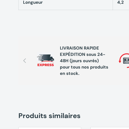
Longueur
4,2
Serre-joint PRO MAX 700 mm prêt à l’emploi.
Informations complémen
Référence EAN : 1. Convient pour les travaux de menu
LIVRAISON RAPIDE
nécessitant un maintien précis et fiable des pièces
EXPÉDITION sous 24-
perçage.
Précédent
48H (jours ouvrés)
pour tous nos produits
en stock.
Produits similaires