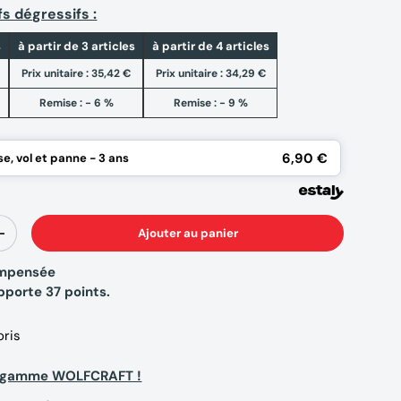
fs dégressifs :
s
à partir de 3 articles
à partir de 4 articles
Prix unitaire :
35,42 €
Prix unitaire :
34,29 €
Remise : - 6 %
Remise : - 9 %
6,90 €
e, vol et panne - 3 ans
Ajouter au panier
+
compensée
apporte
37
points.
alerie
oris
la gamme WOLFCRAFT !