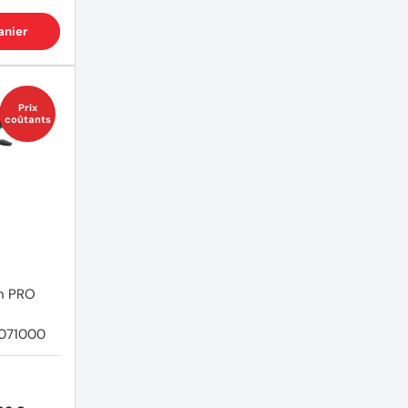
anier
Prix
coûtants
in PRO
071000