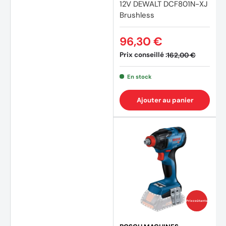
12V DEWALT DCF801N-XJ
Brushless
96,30 €
Prix conseillé :
162,00 €
En stock
Ajouter au panier
(1 avis
Prix coûtants