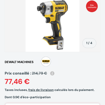
Prix
coûtants
de
1
/
4
DEWALT MACHINES
Prix conseillé :
214,79 €
77,46 €
Taxes incluses,
frais de livraison
calculés lors du paiement.
Dont 0.5€ d'éco-participation