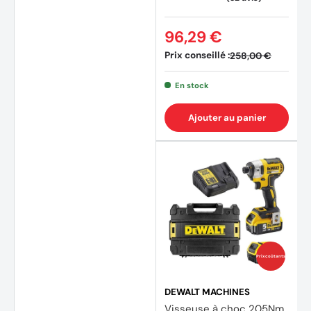
96,29 €
Prix conseillé :
258,00 €
En stock
Ajouter au panier
Prix coûtants
(8 avi
DEWALT MACHINES
Visseuse à choc 205Nm