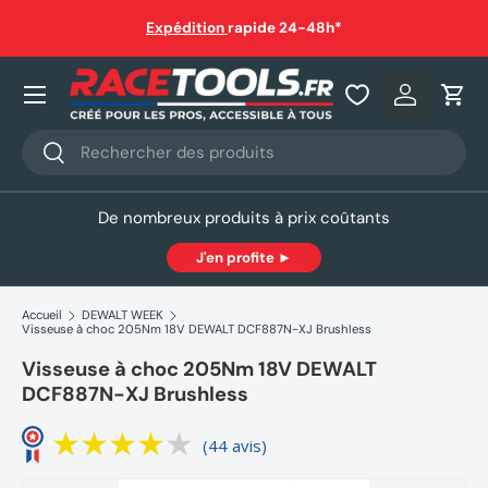
Livraison gratuite dès 150€ en point relais ou à domicile
(sauf
hors gabarit)
Aller au contenu
Nos produits
Se connec
Pani
Recherche
Rechercher
De nombreux produits à prix coûtants
J'en profite ►
Accueil
DEWALT WEEK
Visseuse à choc 205Nm 18V DEWALT DCF887N-XJ Brushless
Visseuse à choc 205Nm 18V DEWALT
DCF887N-XJ Brushless
(44 avis)