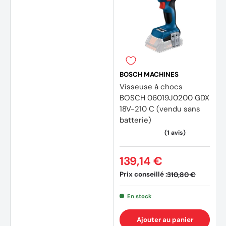
BOSCH MACHINES
Visseuse à chocs
BOSCH 06019J0200 GDX
18V-210 C (vendu sans
batterie)
139,14 €
Prix conseillé :
310,80 €
En stock
(59 avis)
(26 av
Ajouter au panier