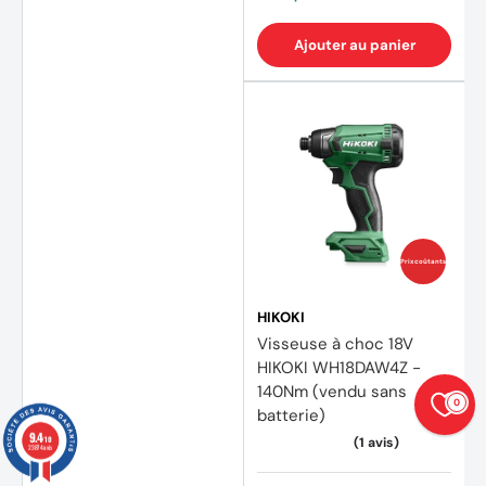
Ajouter au panier
Prix coûtants
HIKOKI
Visseuse à choc 18V
HIKOKI WH18DAW4Z -
140Nm (vendu sans
0
batterie)
9.4
/10
23874 avis