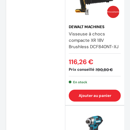
Prix coûtants
DEWALT MACHINES
Visseuse à chocs
compacte XR 18V
Brushless DCF840NT-XJ
116,26 €
Prix conseillé :
190,80 €
En stock
Ajouter au panier