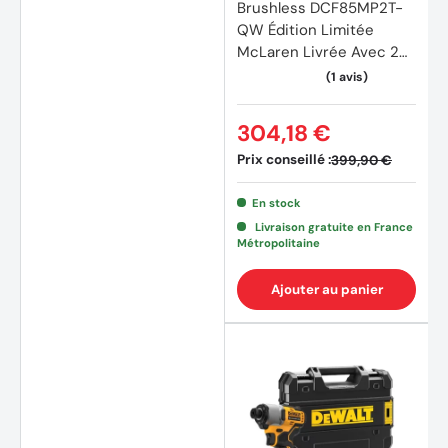
Brushless DCF85MP2T-
QW Édition Limitée
McLaren Livrée Avec 2
Batteries 5Ah Li-Ion, 1
Chargeur en Coffret
TSTAK
304,18 €
Prix conseillé :
399,90 €
(3 avi
En stock
Livraison gratuite en France
Métropolitaine
Ajouter au panier