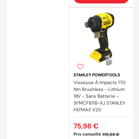
STANLEY POWERTOOLS
Visseuse À Impacts 170
Nm Brushless - Lithium
18V - Sans Batterie -
SFMCF811B-XJ STANLEY
FATMAX V20
75,98 €
Prix conseillé :
119,88 €