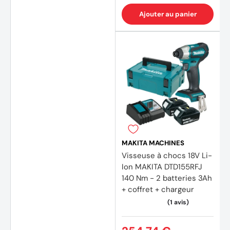
Ajouter au panier
MAKITA MACHINES
Visseuse à chocs 18V Li-
Ion MAKITA DTD155RFJ
140 Nm - 2 batteries 3Ah
+ coffret + chargeur
(15 av