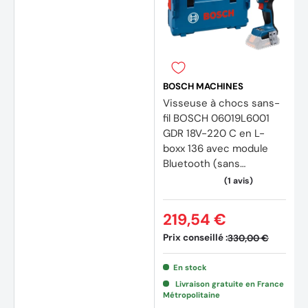
BOSCH MACHINES
Visseuse à chocs sans-
(32 av
fil BOSCH 06019L6001
GDR 18V-220 C en L-
boxx 136 avec module
Bluetooth (sans
batteries, sans chargeur)
219,54 €
Prix conseillé :
330,00 €
En stock
Livraison gratuite en France
Métropolitaine