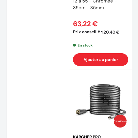
12 à 55 - Chromée -
35cm - 35mm
63,22 €
Prix conseillé :
120,40 €
En stock
Ajouter au panier
(1 avis
Prix coûtants
KÄRCHER PRO