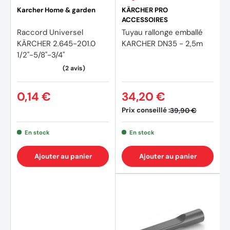
Karcher Home & garden
KÄRCHER PRO
ACCESSOIRES
Raccord Universel
Tuyau rallonge emballé
KÄRCHER 2.645-201.0
KARCHER DN35 - 2,5m
1/2"-5/8"-3/4"
0,14 €
34,20 €
Prix conseillé :
39,90 €
En stock
En stock
Ajouter au panier
Ajouter au panier