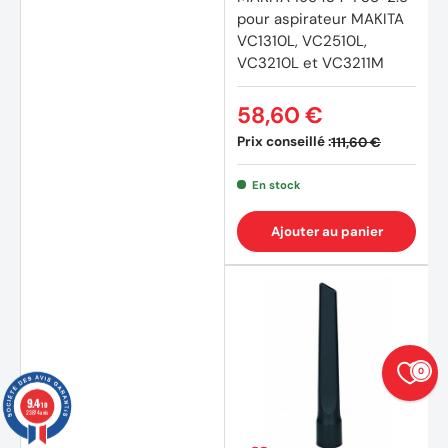
pour aspirateur MAKITA
VC1310L, VC2510L,
VC3210L et VC3211M
58,60 €
Prix conseillé :
111,60 €
En stock
Ajouter au panier
0
9.4
/10
23874 avis