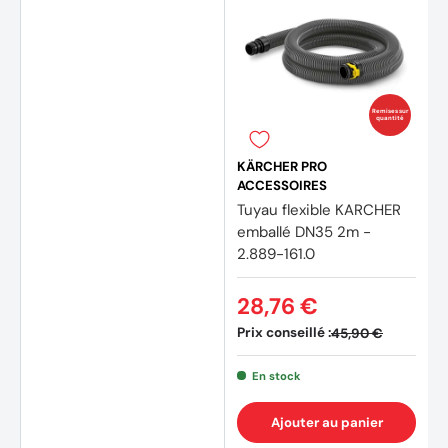
Remises sur
quantité
KÄRCHER PRO
ACCESSOIRES
Tuyau flexible KARCHER
emballé DN35 2m -
2.889-161.0
28,76 €
Prix conseillé :
45,90 €
En stock
Ajouter au panier