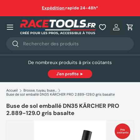
auf
Expédition
rapide 24-48h*
Aller au contenu
Nos produits
Se connec
Pani
Recherche
Rechercher
De nombreux produits à prix coûtants
J'en profite ►
Accueil
Brosse, tuyau, buse…
Buse de sol emballé DN35 KÄRCHER PRO 2.889-129.0 gris basalte
Buse de sol emballé DN35 KÄRCHER PRO
2.889-129.0 gris basalte
Prix
coûtants