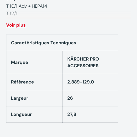
T 10/1 Adv + HEPA14
T 12/1
T 15/1
Voir plus
T 15/1 HEPA
T 7/1
Caractéristiques Techniques
T 9/1 Bp
BV 5/1
BV 5/1 Bp
KÄRCHER PRO
Marque
BV 5/1 Bp Pack
ACCESSOIRES
BVL 5/1 Bp Pack (avec batterie)
T 9/1 Bp
Référence
2.889-129.0
T 9/1 Bp Pack
Largeur
26
Longueur
27,8