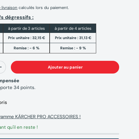
e livraison
calculés lors du paiement.
fs dégressifs :
à partir de 3 articles
à partir de 4 articles
Prix unitaire :
32,15 €
Prix unitaire :
31,13 €
Remise : - 6 %
Remise : - 9 %
Ajouter au panier
+
compensée
pporte
34
points.
oris
a gamme KÄRCHER PRO ACCESSOIRES !
ant qu'il en reste !