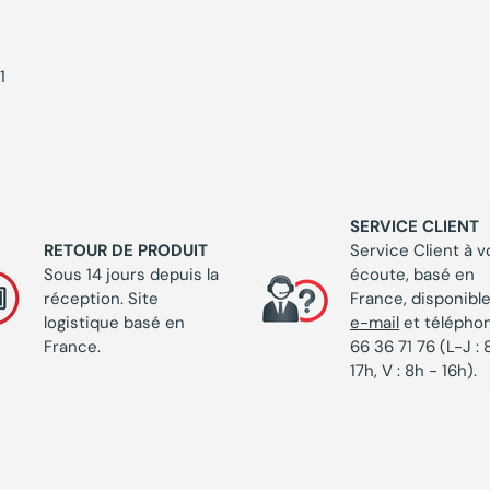
1
SERVICE CLIENT
RETOUR DE PRODUIT
Service Client à v
Sous 14 jours depuis la
écoute, basé en
réception. Site
France, disponible
logistique basé en
e-mail
et télépho
France.
66 36 71 76 (L-J : 
17h, V : 8h - 16h).