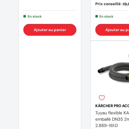
Prix conseillé :
19,
En stock
En stock
Ajouter au panier
Ajouter au p
KÄRCHER PRO AC
Tuyau flexible 
emballé DN35 2
2.889-161.0
(2 avis)