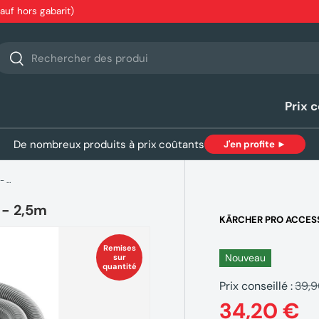
sauf hors gabarit)
echerche
Rechercher
Prix 
De nombreux produits à prix coûtants
J'en profite ►
Tuyau rallonge emballé KARCHER DN35 - 2,5m
 - 2,5m
KÄRCHER PRO ACCES
Remises
Nouveau
sur
quantité
Prix conseillé :
39,
34,20 €