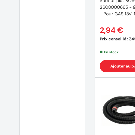
Suceur plat BO
2608000665 - 
- Pour GAS 18V-
2,94 €
Prix conseillé :
7,4
En stock
Ajouter au p