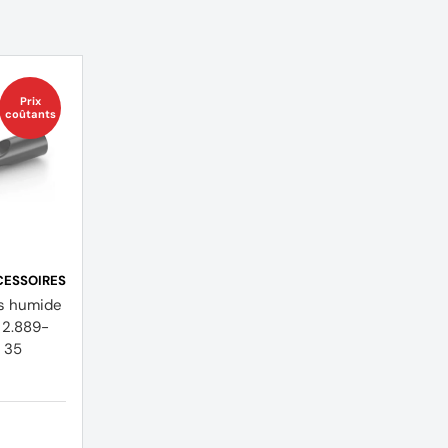
Prix
coûtants
CESSOIRES
s humide
 2.889-
 35