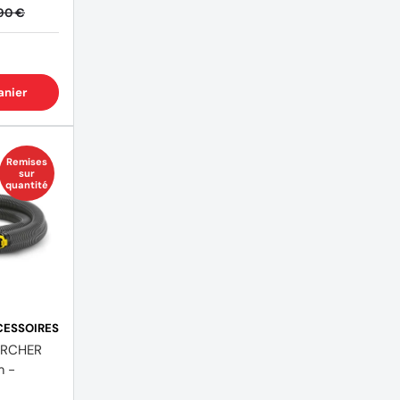
90 €
anier
Remises
sur
quantité
CESSOIRES
KARCHER
m -