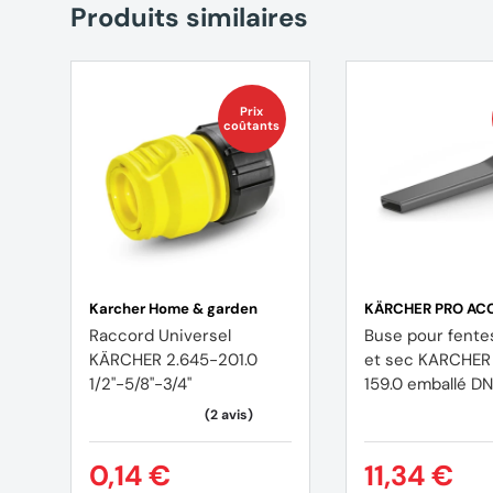
Produits similaires
Prix
coûtants
Karcher Home & garden
KÄRCHER PRO AC
Raccord Universel
Buse pour fente
KÄRCHER 2.645-201.0
et sec KARCHER
1/2"-5/8"-3/4"
159.0 emballé DN
0,14 €
11,34 €