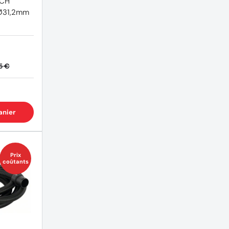
SCH
Ø31,2mm
1
5 €
anier
Prix
coûtants