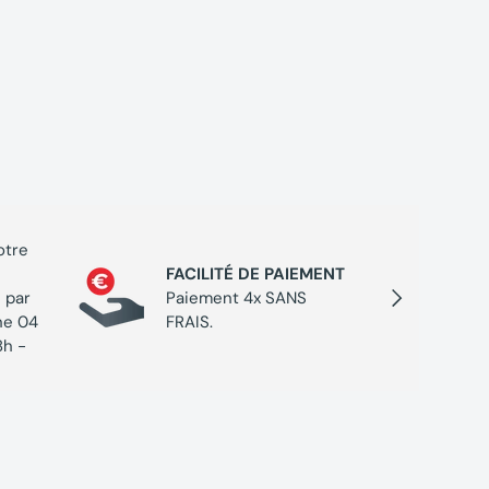
otre
PROGR
FACILITÉ DE PAIEMENT
Cumulez
Suivant
 par
Paiement 4x SANS
chaque 
ne 04
FRAIS.
de réc
8h -