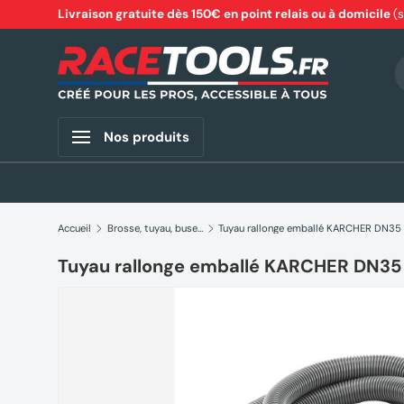
Livraison gratuite dès 150€ en point relais ou à domicile
(
Aller au contenu
R
Nos produits
Accueil
Brosse, tuyau, buse…
Tuyau rallonge emballé KARCHER DN35