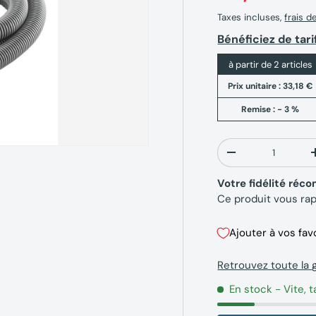
Taxes incluses,
frais d
Bénéficiez de tari
à partir de 2 articles
Prix unitaire :
33,18 €
Remise : - 3 %
Qté
-
Votre fidélité ré
Ce produit vous ra
Ajouter à vos fav
Retrouvez toute l
En stock
- Vite, t