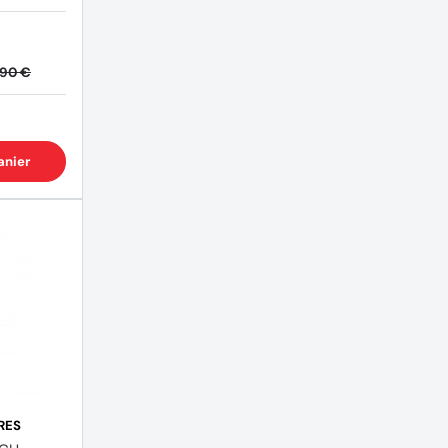
,90 €
anier
RES