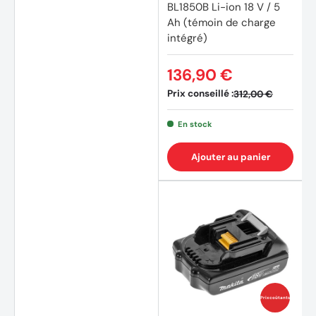
BL1850B Li-ion 18 V / 5
Ah (témoin de charge
intégré)
136,90 €
Prix conseillé :
312,00 €
(34 av
En stock
Ajouter au panier
Prix coûtants