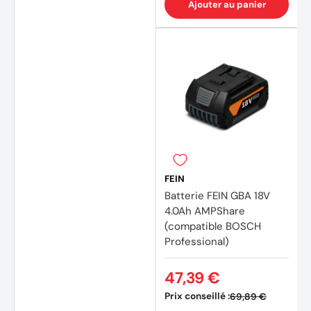
Ajouter au panier
(20 av
FEIN
Batterie FEIN GBA 18V
4.0Ah AMPShare
(compatible BOSCH
Professional)
47,39 €
Prix conseillé :
69,89 €