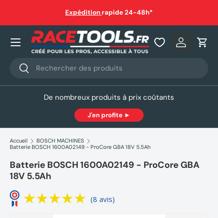
nt relais ou à domicile
(sauf
Expédition
rapide 24
Aller au contenu
Nos produits
Se connec
Pani
Recherche
Rechercher
De nombreux produits à prix coûtants
J'en profite ►
Accueil
BOSCH MACHINES
Batterie BOSCH 1600A02149 - ProCore GBA 18V 5.5Ah
Batterie BOSCH 1600A02149 - ProCore GBA
18V 5.5Ah
(8 avis)