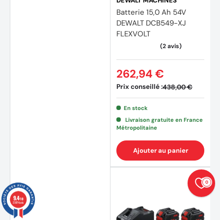
DEWALT MACHINES
Batterie 15,0 Ah 54V
DEWALT DCB549-XJ
FLEXVOLT
262,94 €
Prix conseillé :
438,00 €
En stock
Livraison gratuite en France
Métropolitaine
Ajouter au panier
0
9.4
/10
23874 avis