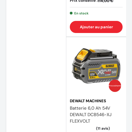
Prix conseillé :
114,00 €
En stock
Ajouter au panier
Prix coûtants
DEWALT MACHINES
(3 avi
Batterie 6,0 Ah 54V
DEWALT DCB546-XJ
FLEXVOLT