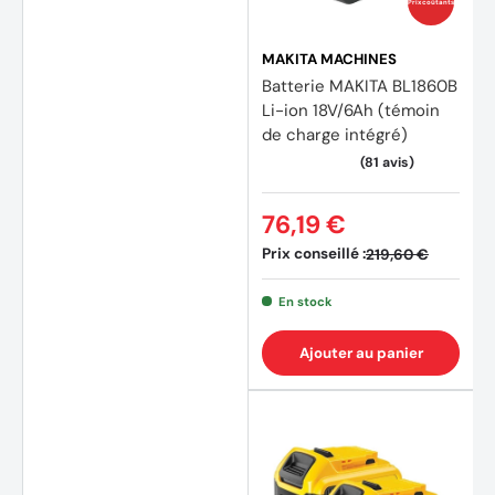
Prix coûtants
MAKITA MACHINES
Batterie MAKITA BL1860B
Li-ion 18V/6Ah (témoin
de charge intégré)
76,19 €
Prix conseillé :
219,60 €
En stock
(354 avis)
(213 a
Ajouter au panier