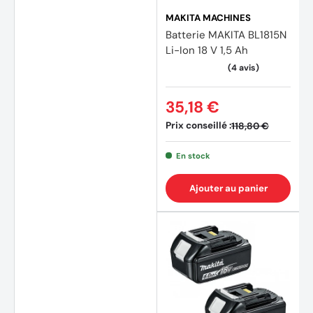
MAKITA MACHINES
Batterie MAKITA BL1815N
Li-Ion 18 V 1,5 Ah
35,18 €
Prix conseillé :
118,80 €
En stock
Ajouter au panier
(11 avi