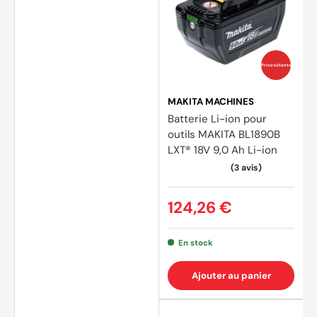
Prix coûtants
MAKITA MACHINES
Batterie Li-ion pour
outils MAKITA BL1890B
LXT® 18V 9,0 Ah Li-ion
124,26 €
(14 av
En stock
Ajouter au panier