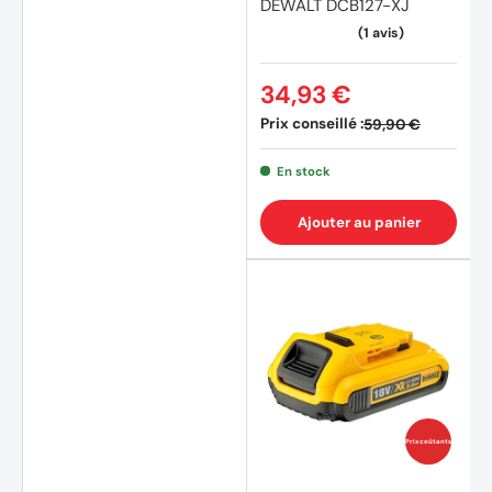
DEWALT DCB127-XJ
34,93 €
Prix conseillé :
59,90 €
En stock
Ajouter au panier
(10 av
Prix coûtants