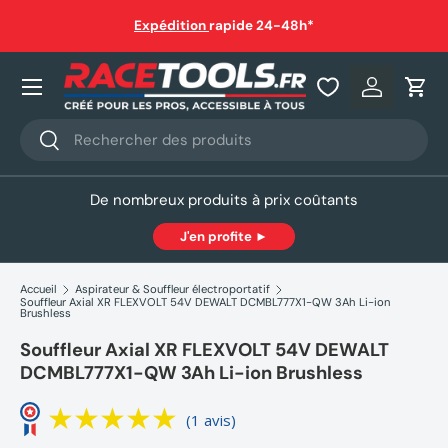
auf
Expédition
rapide 24-48h*
Aller au contenu
Nos produits
Se connec
Pani
Recherche
Rechercher
De nombreux produits à prix coûtants
J'en profite ►
Accueil
Aspirateur & Souffleur électroportatif
Souffleur Axial XR FLEXVOLT 54V DEWALT DCMBL777X1-QW 3Ah Li-ion
Brushless
Souffleur Axial XR FLEXVOLT 54V DEWALT
DCMBL777X1-QW 3Ah Li-ion Brushless
(1 avis)