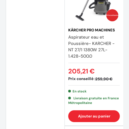
(6 avi
Prix coûtants
KÄRCHER PRO MACHINES
Aspirateur eau et
Poussière- KARCHER -
NT 27/1 1380W 27L-
1.428-500.0
205,21 €
Prix conseillé :
259,90 €
En stock
Livraison gratuite en France
Métropolitaine
Ajouter au panier