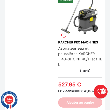
Nouveau
KÄRCHER PRO MACHINES
Aspirateur eau et
poussières KARCHER
1.148-311.0 NT 40/1 Tact TE
L
527,95 €
Prix conseillé :
670,80 €
0
9.4
/10
23874 avis
Ajouter au panier