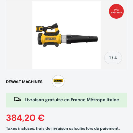
Prix
coûtants
de
1
/
4
DEWALT MACHINES
Livraison gratuite en France Métropolitaine
384,20 €
Taxes incluses,
frais de livraison
calculés lors du paiement.