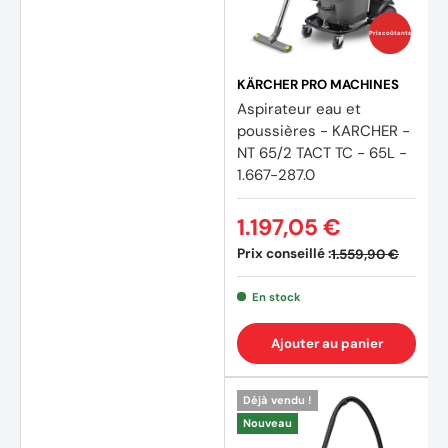
Prix coûtants
KÄRCHER PRO MACHINES
Aspirateur eau et
poussières - KARCHER -
NT 65/2 TACT TC - 65L -
1.667-287.0
1.197,05 €
Prix conseillé :
1.559,90 €
En stock
Ajouter au panier
Déjà vendu !
Nouveau