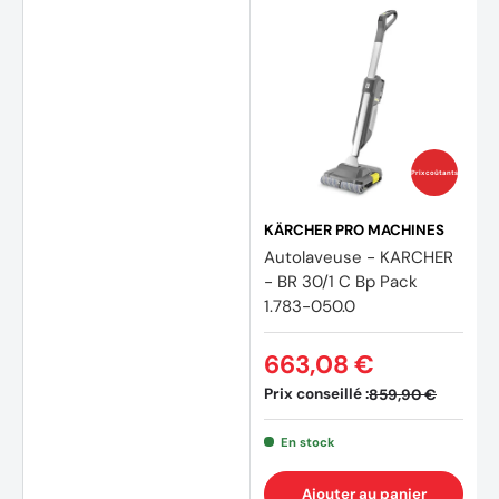
Prix coûtants
KÄRCHER PRO MACHINES
Autolaveuse - KARCHER
- BR 30/1 C Bp Pack
1.783-050.0
663,08 €
Prix conseillé :
859,90 €
En stock
Ajouter au panier