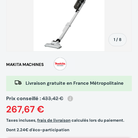
de
1
/
8
MAKITA MACHINES
Livraison gratuite en France Métropolitaine
Prix conseillé :
433,42 €
267,67 €
Taxes incluses,
frais de livraison
calculés lors du paiement.
Dont 2.24€ d'éco-participation