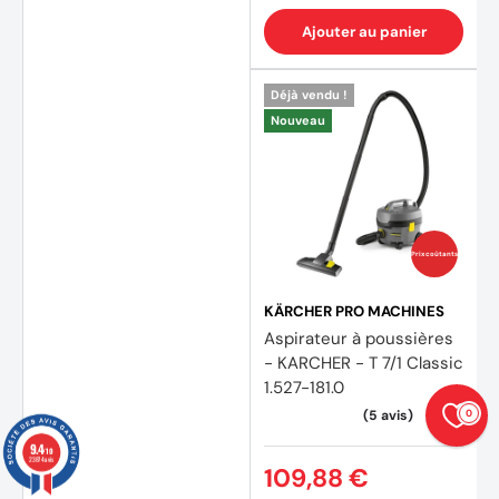
Ajouter au panier
Déjà vendu !
Nouveau
Prix coûtants
KÄRCHER PRO MACHINES
Aspirateur à poussières
- KARCHER - T 7/1 Classic
1.527-181.0
0
9.4
/10
23874 avis
109,88 €