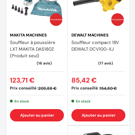
Prix coûtants
Prix coûtants
MAKITA MACHINES
DEWALT MACHINES
Souffleur à poussière
Souffleur compact 18V
LXT MAKITA DAS180Z
DEWALT DCV100-XJ
(Produit seul)
123,71 €
85,42 €
Prix conseillé :
Prix conseillé :
209,88 €
154,80 €
En stock
En stock
Ajouter au panier
Ajouter au panier