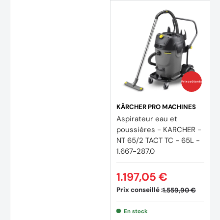
Prix coûtants
KÄRCHER PRO MACHINES
Aspirateur eau et
poussières - KARCHER -
NT 65/2 TACT TC - 65L -
1.667-287.0
1.197,05 €
Prix conseillé :
1.559,90 €
En stock