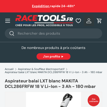
auf
Expédition
rapide 24-48h*
Aller au contenu
Nos produits
Se connec
Pani
Recherche
Rechercher
De nombreux produits à prix coûtants
J'en profite ►
Accueil
Aspirateur & Souffleur électroportatif
Aspirateur balai LXT blanc MAKITA DCL286FRFW 18 V Li-Ion - 3 Ah - 180 mbar
Aspirateur balai LXT blanc MAKITA
DCL286FRFW 18 V Li-Ion - 3 Ah - 180 mbar
Prix
coûtants