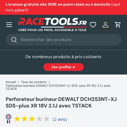
Livraison gratuite dès 150€ en point relais ou à domicile
(sauf
hors gabarit)
Aller au contenu
Nos produits
Se connec
Pani
Recherche
Rechercher
De nombreux produits à prix coûtants
J'en profite ►
Accueil
Tous les produits
Perforateur burineur DEWALT DCH253NT-XJ SDS-plus XR 18V 2.1J avec
TSTACK
Perforateur burineur DEWALT DCH253NT-XJ
SDS-plus XR 18V 2.1J avec TSTACK
(2 avis)