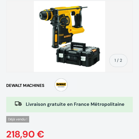
de
1
/
2
DEWALT MACHINES
Livraison gratuite en France Métropolitaine
Déjà vendu !
218,90 €