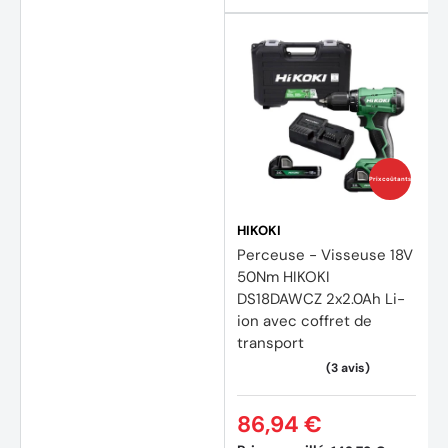
(4 avi
Prix coûtants
HIKOKI
Perceuse - Visseuse 18V
50Nm HIKOKI
DS18DAWCZ 2x2.0Ah Li-
ion avec coffret de
transport
86,94 €