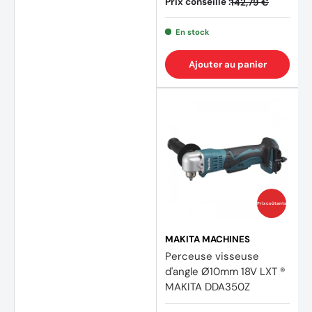
Prix conseillé :
142,79 €
En stock
Ajouter au panier
Prix coûtants
MAKITA MACHINES
Perceuse visseuse
d'angle Ø10mm 18V LXT ®
MAKITA DDA350Z