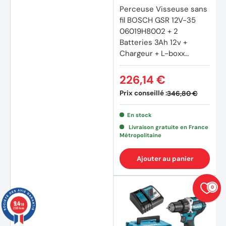
Perceuse Visseuse sans
fil BOSCH GSR 12V-35
06019H8002 + 2
Batteries 3Ah 12v +
Chargeur + L-boxx
Professionnal
226,14 €
Prix conseillé :
346,80 €
En stock
Livraison gratuite en France
Métropolitaine
Ajouter au panier
0
9.4
/10
23874 avis