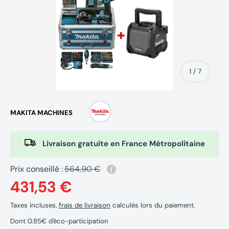
de
1
/
7
MAKITA MACHINES
Livraison gratuite en France Métropolitaine
Prix conseillé :
564,90 €
431,53 €
Taxes incluses,
frais de livraison
calculés lors du paiement.
Dont 0.85€ d'éco-participation