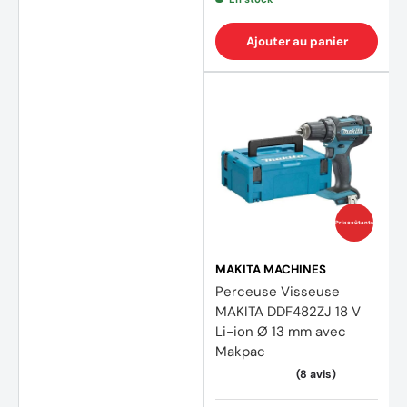
1X Chargeur rapide DC18RC
1X Valise de transport
Ajouter au panier
1X Mètre 3M
1X Cutter + jeu de lames
1X Cliquet pour embout
1X Tournevis pour embout
6X Forets béton : Ø3mm, Ø4mm, Ø5mm, Ø6mm, Ø8mm,
Prix coûtants
Ø10mm
6X Forets métaux : Ø3mm, Ø4mm, Ø5mm, Ø6mm, Ø8mm,
MAKITA MACHINES
Perceuse Visseuse
Ø10mm
MAKITA DDF482ZJ 18 V
6X Forets bois : Ø3mm, Ø4mm, Ø5mm, Ø6mm, Ø8mm,
Li-ion Ø 13 mm avec
Ø10mm
Makpac
2 coffrets dont la composition est pour chacun la
suivante : 1 rallonge pour embout et embouts suivants :