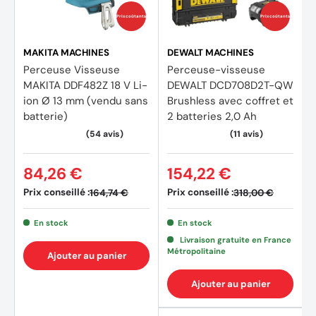
Prix coûtants
Prix coûtants
Entrée USB pour recharger des portables ou autre
produit compatible.
MAKITA MACHINES
DEWALT MACHINES
Pratique : Poignée facilitant le transport.
Perceuse Visseuse
Perceuse-visseuse
MAKITA DDF482Z 18 V Li-
DEWALT DCD708D2T-QW
ion Ø 13 mm (vendu sans
Brushless avec coffret et
batterie)
2 batteries 2,0 Ah
Caractéristiques techniques Enceinte DMR202B
Énergie : 12 / 14,4 / 18 V
84,26 €
154,22 €
Utilisation continue de la batterie 18V / 3,0 Ah : 14 h
Prix conseillé :
Prix conseillé :
164,74 €
318,00 €
Utilisation continue Batterie 18V / 4,0 Ah : 20 h
En stock
En stock
Utilisation continue de la batterie 18V / 5,0 Ah : 26 h
Livraison gratuite en France
Métropolitaine
Ajouter au panier
Utilisation continue Batterie 18V / 6,0 Ah : 32 h
Ajouter au panier
Classe de protection internationale : IP64