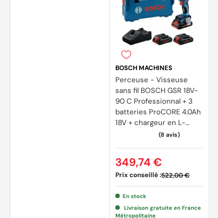
(3 avi
BOSCH MACHINES
Perceuse - Visseuse
sans fil BOSCH GSR 18V-
90 C Professionnal + 3
batteries ProCORE 4.0Ah
18V + chargeur en L-
BOXX 0615A5002R
349,74 €
Prix conseillé :
522,00 €
En stock
Livraison gratuite en France
Métropolitaine