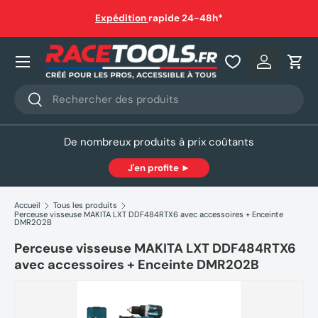
auf
Expédition
rapide 24-48h*
Aller au contenu
Nos produits
Se connec
Pani
Recherche
Rechercher
De nombreux produits à prix coûtants
J'en profite ►
Accueil
Tous les produits
Perceuse visseuse MAKITA LXT DDF484RTX6 avec accessoires + Enceinte
DMR202B
Perceuse visseuse MAKITA LXT DDF484RTX6
avec accessoires + Enceinte DMR202B