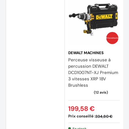
Prix coûtants
DEWALT MACHINES
Perceuse visseuse à
percussion DEWALT
(4 avi
DCD1007NT-XJ Premium
3 vitesses XRP 18V
Brushless
199,58 €
Prix conseillé :
334,80 €
En stock