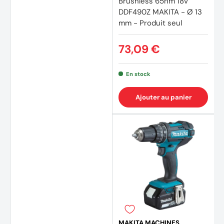
Brushless 65nm 18V
DDF490Z MAKITA - Ø 13
(18 av
mm - Produit seul
73,09 €
En stock
Ajouter au panier
MAKITA MACHINES