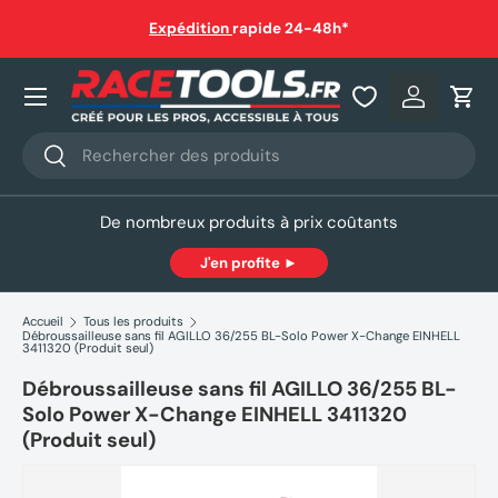
auf
Expédition
rapide 24-48h*
Aller au contenu
Nos produits
Se connec
Pani
Recherche
Rechercher
De nombreux produits à prix coûtants
J'en profite ►
Accueil
Tous les produits
Débroussailleuse sans fil AGILLO 36/255 BL-Solo Power X-Change EINHELL
3411320 (Produit seul)
Débroussailleuse sans fil AGILLO 36/255 BL-
Solo Power X-Change EINHELL 3411320
(Produit seul)