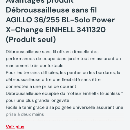
Avantages produit
Débroussailleuse sans fil
AGILLO 36/255 BL-Solo Power
X-Change EINHELL 3411320
(Produit seul)
Débroussailleuse sans fil offrant d'excellentes
performances de coupe dans jardin tout en assurant un
maniement très confortable
Pour les terrains difficiles, les pentes ou les bordures, la
débroussailleuse offre une flexibilité sans être
connectée à une prise de courant
Débroussailleuse équipée du moteur Einhell « Brushless ”
pour une plus grande longévité
Facile à tenir grâce à sa poignée universelle assurant une
prise à deux mains
Contrôle de la vitesse grâce au variateur électronique
Voir plus
pour s'adapter à toutes vos exigences