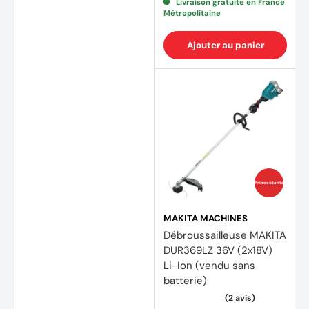
Livraison gratuite en France
Métropolitaine
Ajouter au panier
(15 av
Prix coûtants
MAKITA MACHINES
Débroussailleuse MAKITA
DUR369LZ 36V (2x18V)
Li-Ion (vendu sans
batterie)