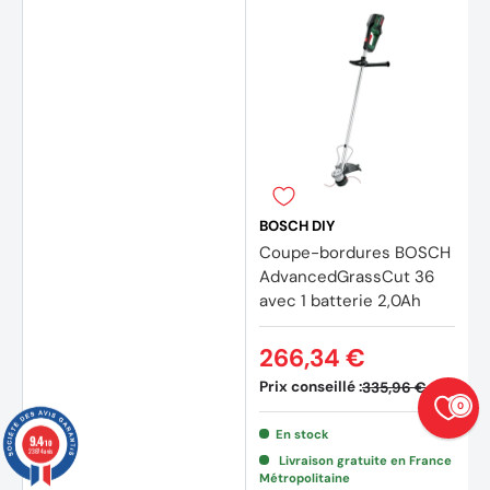
BOSCH DIY
Coupe-bordures BOSCH
AdvancedGrassCut 36
avec 1 batterie 2,0Ah
266,34 €
Prix conseillé :
335,96 €
0
En stock
9.4
/10
23874 avis
Livraison gratuite en France
Métropolitaine