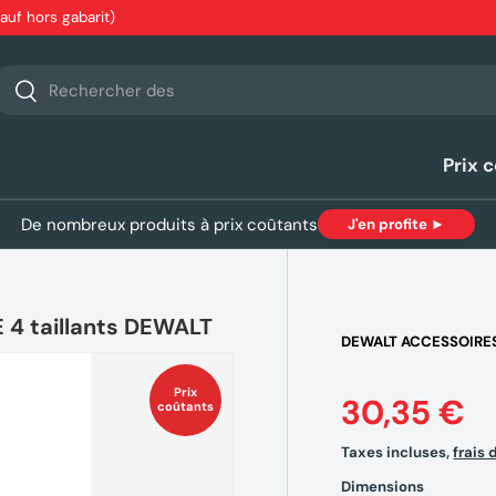
sauf hors gabarit)
echerche
Rechercher
Prix 
De nombreux produits à prix coûtants
J'en profite ►
 4 taillants DEWALT
DEWALT ACCESSOIRE
Prix
30,35 €
coûtants
Taxes incluses,
frais 
Dimensions