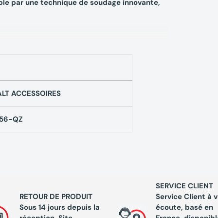
ble par une technique de soudage innovante,
ques 10 Forets béton
4 taillants DEWALT
LT ACCESSOIRES
odèle choisi
56-QZ
dèle choisi
SERVICE CLIENT
RETOUR DE PRODUIT
Service Client à 
Sous 14 jours depuis la
écoute, basé en
odèle choisi
réception. Site
France, disponibl