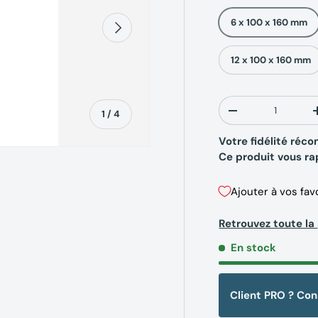
6 x 100 x 160 mm
Suivant
12 x 100 x 160 mm
Qté
de
1
/
4
-
Votre fidélité ré
Ce produit vous r
Ajouter à vos fav
erie
la vue de galerie
’image 4 dans la vue de galerie
Retrouvez toute 
En stock
Client PRO ? Co