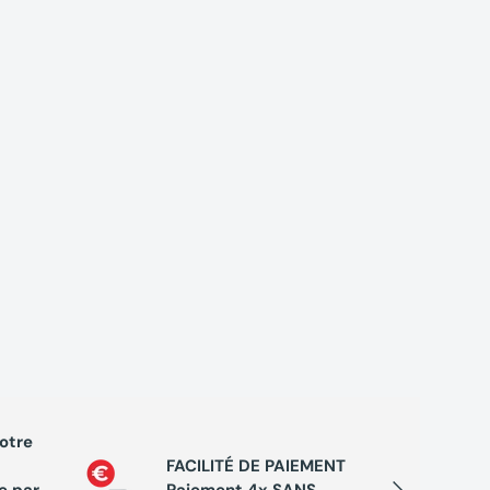
votre
PROGRA
FACILITÉ DE PAIEMENT
Cumule
Suivant
e par
Paiement 4x SANS
chaque 