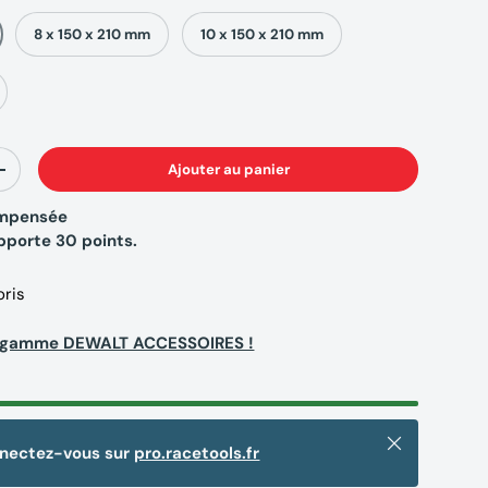
8 x 150 x 210 mm
10 x 150 x 210 mm
Ajouter au panier
+
compensée
apporte
30
points.
oris
la gamme DEWALT ACCESSOIRES !
Fermer
nnectez-vous sur
pro.racetools.fr