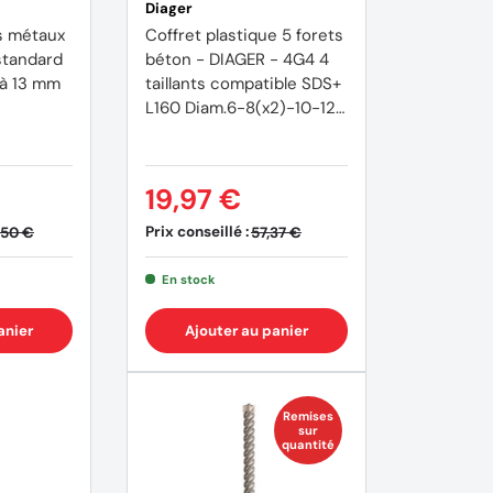
Diager
Coffret plastique 5 forets
béton - DIAGER - 4G4 4
taillants compatible SDS+
L160 Diam.6-8(x2)-10-12
mm
19,97 €
Prix conseillé :
,50 €
57,37 €
En stock
anier
Ajouter au panier
Remises
sur
quantité