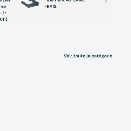
one
FRAIS.
de réc
J :
exclusi
16h).
Voir toute la catégorie