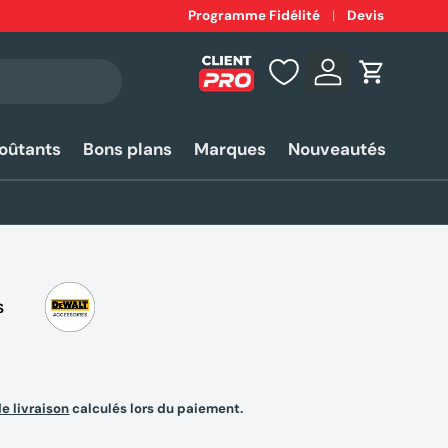
Expédition
Programme Fidélité
rapide 24-48h*
Devis
Se connecter
Panier
coûtants
Bons plans
Marques
Nouveautés
S
de livraison
calculés lors du paiement.