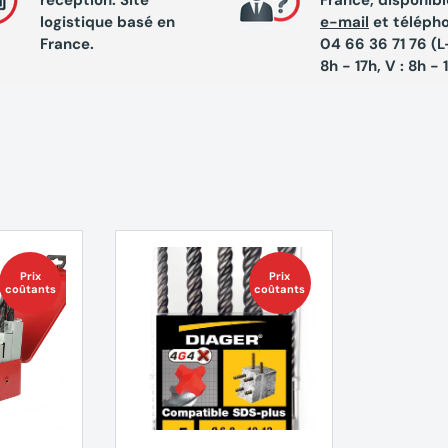
logistique basé en
e-mail
et téléph
France.
04 66 36 71 76 (L-
8h - 17h, V : 8h - 
Prix
Prix
coûtants
coûtants