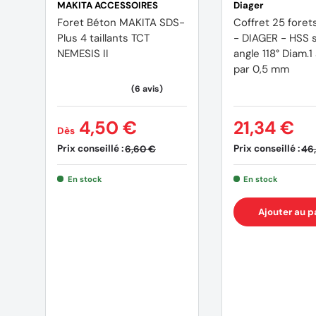
MAKITA ACCESSOIRES
Diager
Foret Béton MAKITA SDS-
Coffret 25 forets métaux
Plus 4 taillants TCT
- DIAGER - HSS standard
NEMESIS II
angle 118° Diam.1 à 13 mm
par 0,5 mm
4,50 €
21,34 €
Dès
Prix conseillé :
Prix conseillé :
6,60 €
46
En stock
En stock
Ajouter au p