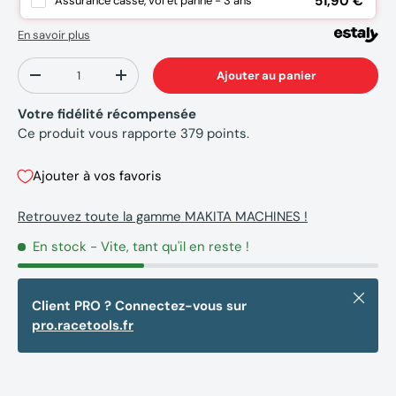
51,90 €
Assurance casse, vol et panne - 3 ans
En savoir plus
Qté
Ajouter au panier
-
+
Votre fidélité récompensée
Ce produit vous rapporte
379
points.
Ajouter à vos favoris
Retrouvez toute la gamme MAKITA MACHINES !
En stock
- Vite, tant qu'il en reste !
Fermer
Client PRO ? Connectez-vous sur
pro.racetools.fr