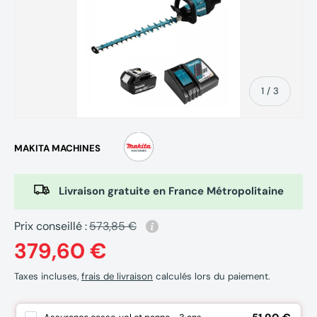
de
1
/
3
MAKITA MACHINES
Livraison gratuite en France Métropolitaine
Prix conseillé :
573,85 €
379,60 €
Taxes incluses,
frais de livraison
calculés lors du paiement.