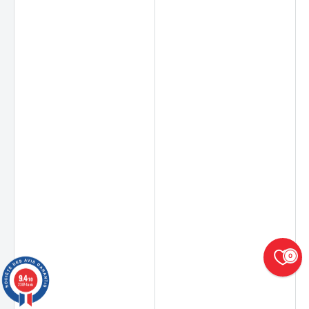
0
9.4
/10
23874 avis