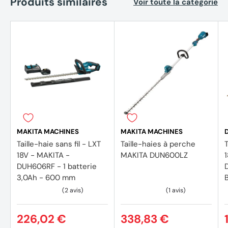
Produits similaires
Voir toute la catégorie
Poids de l'outil avec batterie (EPTA) : 3,8 - 4,5kg
Dimensions produit (L x l x H) : 1121x225x192mm
Accessoires
1 x Batterie 18V 5Ah BL1850B
1 x Chargeur rapide
MAKITA MACHINES
MAKITA MACHINES
Taille-haie sans fil - LXT
Taille-haies à perche
T
18V - MAKITA -
MAKITA DUN600LZ
DUH606RF - 1 batterie
3,0Ah - 600 mm
226,02 €
338,83 €