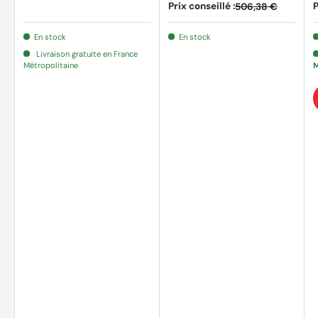
Prix conseillé :
P
506,38 €
En stock
En stock
Livraison gratuite en France
Métropolitaine
M