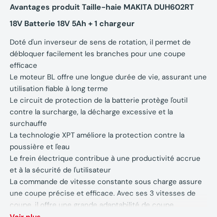
Avantages produit Taille-haie MAKITA DUH602RT
18V Batterie 18V 5Ah + 1 chargeur
Doté d'un inverseur de sens de rotation, il permet de
débloquer facilement les branches pour une coupe
efficace
Le moteur BL offre une longue durée de vie, assurant une
utilisation fiable à long terme
Le circuit de protection de la batterie protège l'outil
contre la surcharge, la décharge excessive et la
surchauffe
La technologie XPT améliore la protection contre la
poussière et l'eau
Le frein électrique contribue à une productivité accrue
et à la sécurité de l'utilisateur
La commande de vitesse constante sous charge assure
une coupe précise et efficace. Avec ses 3 vitesses de
coupe, il offre une grande adaptabilité de coupe
L'interrupteur à double action renforce la sécurité lors de