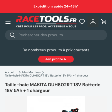
auf
Expédition
rapide 24-48h*
Aller au contenu
Nos produits
Se connec
Pani
Recherche
Rechercher
De nombreux produits à prix coûtants
J'en profite ►
Accueil
Soldes Machines
Taille-haie MAKITA DUH602RT 18V Batterie 18V 5Ah + 1 chargeur
Taille-haie MAKITA DUH602RT 18V Batterie
18V 5Ah + 1 chargeur