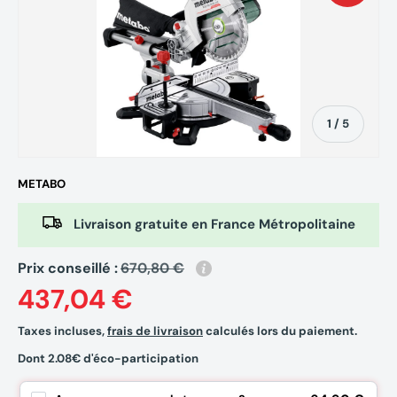
de
1
/
5
METABO
Livraison gratuite en France Métropolitaine
Prix conseillé :
670,80 €
437,04 €
Taxes incluses,
frais de livraison
calculés lors du paiement.
Dont 2.08€ d'éco-participation