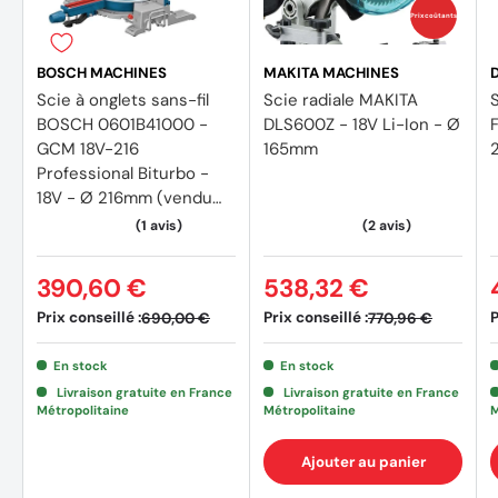
Type de batterie : Li-Power
Prix coûtants
Tension batterie : 18 V
BOSCH MACHINES
MAKITA MACHINES
Capacité de la batterie : 2 x 5.2 Ah
Scie à onglets sans-fil
Scie radiale MAKITA
S
BOSCH 0601B41000 -
DLS600Z - 18V Li-Ion - Ø
Surface d'appui : 345 x 730 mm
GCM 18V-216
165mm
Professional Biturbo -
Largeur de coupe 90°/45° : 305 / 215 mm
18V - Ø 216mm (vendu
sans batterie)
Profondeur de coupe max. 90°/45° : 70 / 40 mm
Capacité de coupe 90°/90° : 305 x 70 mm
390,60 €
538,32 €
Capacité de coupe 45°/45° : 215 x 40 mm
Prix conseillé :
Prix conseillé :
P
690,00 €
770,96 €
Réglage du plateau rotatif à gauche/à droite : 50 / 50 °
En stock
En stock
Livraison gratuite en France
Livraison gratuite en France
Inclinaison de la lame à gauche/à droite : 47 / 2 °
Métropolitaine
Métropolitaine
M
Lame de scie : 216 x 30 mm
Ajouter au panier
Vitesse de rotation à vide : 5000 /min