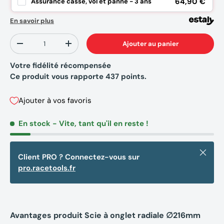
64,90 €
Assurance casse, vol et panne - 3 ans
En savoir plus
Qté
Ajouter au panier
-
+
Votre fidélité récompensée
Ce produit vous rapporte
437
points.
Ajouter à vos favoris
En stock
- Vite, tant qu'il en reste !
Fermer
Client PRO ? Connectez-vous sur
pro.racetools.fr
Avantages produit Scie à onglet radiale ∅216mm