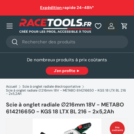
auf
Expédition
rapide 24-48h*
Aller au contenu
Nos produits
Se connec
Pani
Recherche
Rechercher
De nombreux produits à prix coûtants
J'en profite ►
Accueil
Scie à onglet radiale électroportative
Scie à onglet radiale ∅216mm 18V - METABO 614216650 - KGS 18 LTX BL 216
- 2x5,2Ah
Scie à onglet radiale ∅216mm 18V - METABO
614216650 - KGS 18 LTX BL 216 - 2x5,2Ah
Prix
coûtants