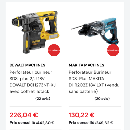
Prix coûtants
Prix coûtants
DEWALT MACHINES
MAKITA MACHINES
Perforateur burineur
Perforateur Burineur
SDS-plus 2,1J 18V
SDS-Plus MAKITA
DEWALT DCH273NT-XJ
DHR202Z 18V LXT (vendu
avec coffret Tstack
sans batterie)
226,04 €
130,22 €
Prix conseillé :
Prix conseillé :
442,80 €
249,62 €