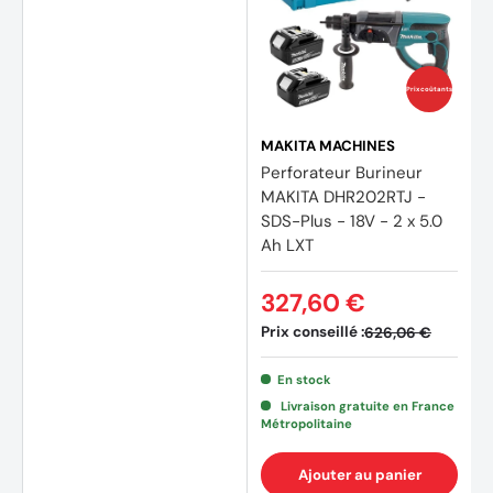
(1 avis
Prix coûtants
MAKITA MACHINES
Perforateur Burineur
MAKITA DHR202RTJ -
SDS-Plus - 18V - 2 x 5.0
Ah LXT
327,60 €
Prix conseillé :
626,06 €
En stock
Livraison gratuite en France
Métropolitaine
Ajouter au panier