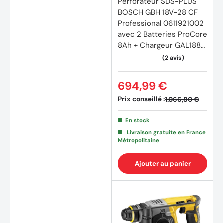
Perforateur SDS-PLUS
BOSCH GBH 18V-28 CF
Professional 0611921002
avec 2 Batteries ProCore
8Ah + Chargeur GAL1880
CV en L-BOXX
694,99 €
Prix conseillé :
1.066,80 €
En stock
Livraison gratuite en France
Métropolitaine
Ajouter au panier
(2 avi