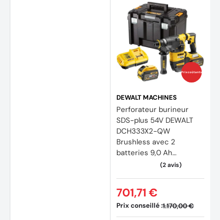
Prix coûtants
DEWALT MACHINES
Perforateur burineur
SDS-plus 54V DEWALT
DCH333X2-QW
Brushless avec 2
batteries 9,0 Ah
FLEXVOLT
701,71 €
Prix conseillé :
1.170,00 €