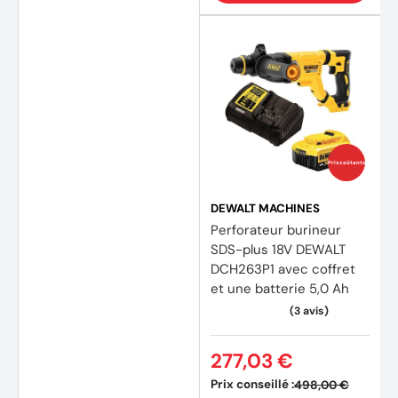
Prix coûtants
DEWALT MACHINES
Perforateur burineur
SDS-plus 18V DEWALT
DCH263P1 avec coffret
(2 avi
et une batterie 5,0 Ah
277,03 €
Prix conseillé :
498,00 €