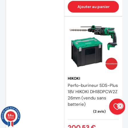
Ajouter au panier
Prix coûtants
HIKOKI
Perfo-burineur SDS-Plus
18V HIKOKI DH18DPCW2Z
26mm (vendu sans
batterie)
0
9.4
/10
23874 avis
200,53 €