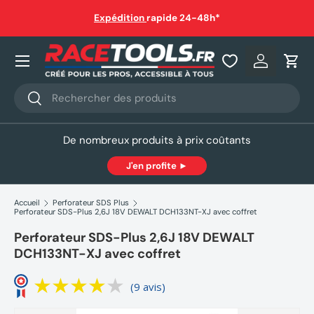
sauf
Expédition
rapide 24-48h*
Aller au contenu
Nos produits
Se connec
Pani
Recherche
Rechercher
De nombreux produits à prix coûtants
J'en profite ►
Accueil
Perforateur SDS Plus
Perforateur SDS-Plus 2,6J 18V DEWALT DCH133NT-XJ avec coffret
Perforateur SDS-Plus 2,6J 18V DEWALT
DCH133NT-XJ avec coffret
(9 avis)