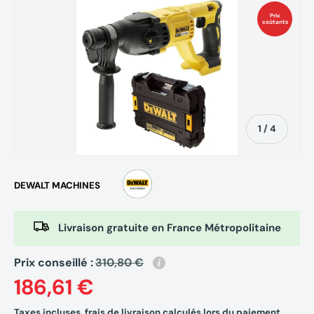
Prix
coûtants
de
1
/
4
DEWALT MACHINES
Livraison gratuite en France Métropolitaine
Prix conseillé :
310,80 €
186,61 €
Taxes incluses,
frais de livraison
calculés lors du paiement.