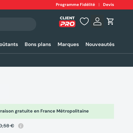
Expédition
Programme Fidélité
rapide 24-48h*
Devis
Se connecter
Panier
coûtants
Bons plans
Marques
Nouveautés
raison gratuite en France Métropolitaine
0,58 €