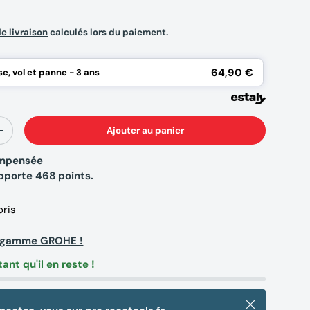
de livraison
calculés lors du paiement.
64,90 €
e, vol et panne - 3 ans
Ajouter au panier
+
compensée
apporte
468
points.
oris
a gamme GROHE !
tant qu'il en reste !
Fermer