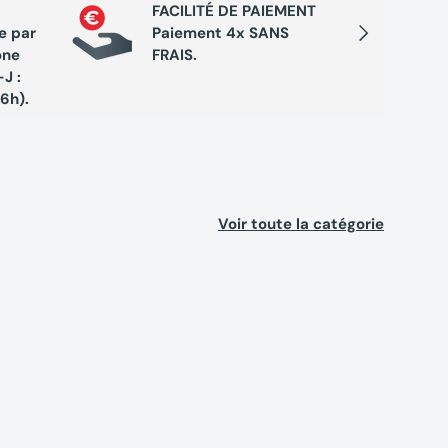
FACILITÉ DE PAIEMENT
Cumule
Suivant
e par
Paiement 4x SANS
chaque 
one
FRAIS.
de réc
J :
exclusi
16h).
Voir toute la catégorie