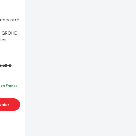
 encastré
 GROHE
ies -
2,52 €
e en France
anier