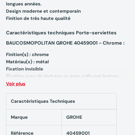
longues années.
Design moderne et contemporain
Finition de très haute qualité
Caractéristiques techniques Porte-serviettes
BAUCOSMOPOLITAN GROHE 40459001 - Chrome :
Finition(s) : chrome
Matériau(x) : métal
Fixation invisible
Fixation avec vis incluses ou avec colle non incluse
Dimensions :
Voir plus
Longueur totale : 522 mm
Longueur fonctionnelle : 430 mm
Caractéristiques Techniques
Spécificités :
GROHE StarLight® : chrome éclatant et durable
Marque
GROHE
Référence
40459001