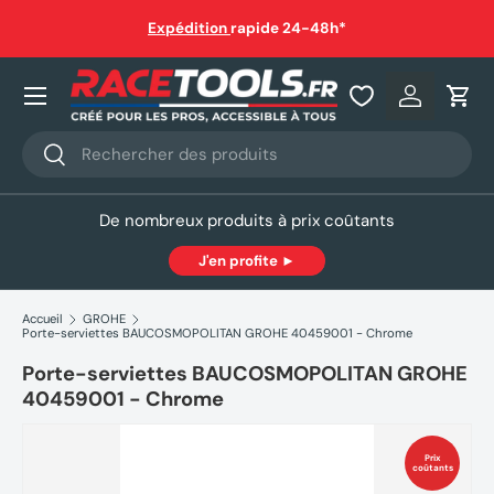
auf
Expédition
rapide 24-48h*
Aller au contenu
Nos produits
Se connec
Pani
Recherche
Rechercher
De nombreux produits à prix coûtants
J'en profite ►
Accueil
GROHE
Porte-serviettes BAUCOSMOPOLITAN GROHE 40459001 - Chrome
Porte-serviettes BAUCOSMOPOLITAN GROHE
40459001 - Chrome
Prix
coûtants