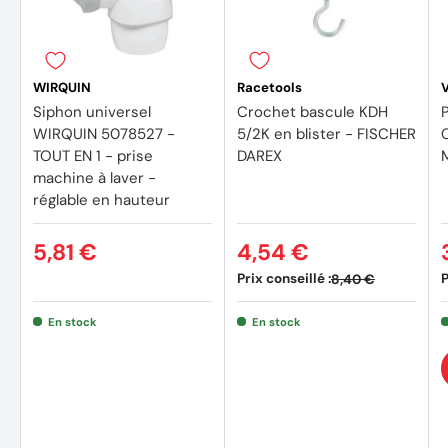
WIRQUIN
Racetools
Siphon universel
Crochet bascule KDH
WIRQUIN 5078527 -
5/2K en blister - FISCHER
TOUT EN 1 - prise
DAREX
machine à laver -
réglable en hauteur
5,81 €
4,54 €
Prix conseillé :
P
8,40 €
En stock
En stock