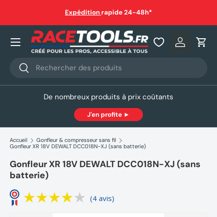
auf
Expédition
rapide 24-48h*
Aller au contenu
Nos produits
Se connec
Pani
Recherche
Rechercher
De nombreux produits à prix coûtants
J'en profite ►
Accueil
Gonfleur & compresseur sans fil
Gonfleur XR 18V DEWALT DCC018N-XJ (sans batterie)
Gonfleur XR 18V DEWALT DCC018N-XJ (sans
batterie)
(4 avis)