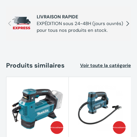
cigare 12V
LIVRAISON RAPIDE
Précédent
Suivan
EXPÉDITION sous 24-48H (jours ouvrés)
Accessoires
pour tous nos produits en stock.
1X Gonfleur DEWALT DCC018N-XJ (sans batterie, sans
chargeur)
1X Chargeur voiture 12V
Produits similaires
Voir toute la catégorie
1X Adaptateur haute pression
1X Aiguille pour ballon et vélo
Prix coûtants
Prix coûtants