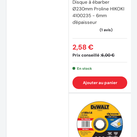
Disque à ébarber
Ø230mm Proline HIKOKI
4100235 - 6mm
d'épaisseur
2,58 €
Prix conseillé :
6,00 €
En stock
Ajouter au panier