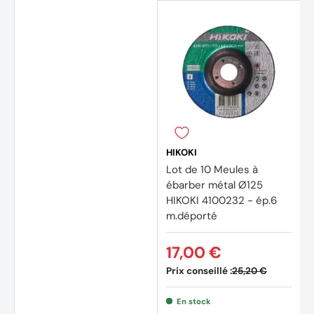
HIKOKI
Lot de 10 Meules à
ébarber métal Ø125
HIKOKI 4100232 - ép.6
(1 avis
m.déporté
17,00 €
Prix conseillé :
25,20 €
En stock