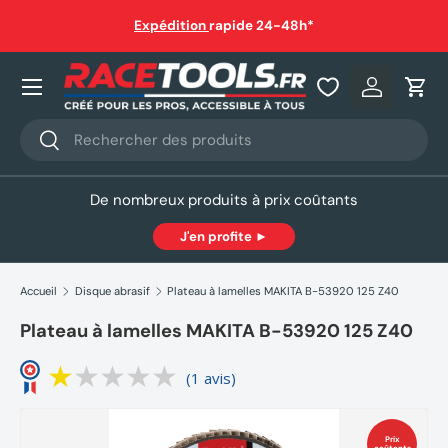
auf
Expédition
rapide 24-48h*
Aller au contenu
Nos produits
Se connec
Pani
Recherche
Rechercher
De nombreux produits à prix coûtants
J'en profite ►
Accueil
Disque abrasif
Plateau à lamelles MAKITA B-53920 125 Z40
Plateau à lamelles MAKITA B-53920 125 Z40
(1 avis)
Prix