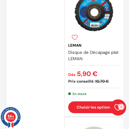
LEMAN
Disque de Décapage plat
LEMAN
5,90 €
Dès
Prix conseillé :
10,70 €
En stock
Choisir les options
0
9.4
/10
23874 avis