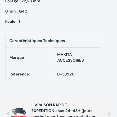
Forage : 22,23 mm
Grain : G40
Foule : 1
Caractéristiques Techniques
MAKITA
Marque
ACCESSOIRES
Référence
B-53920
LIVRAISON RAPIDE
EXPÉDITION sous 24-48H (jours
Précédent
Suivan
ouvrés) pour tous nos produits en