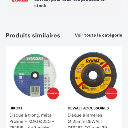
stock.
Produits similaires
Voir toute la catégorie
Prix coûtants
Prix coûtants
HIKOKI
DEWALT ACCESSOIRES
Disque à tronç. métal
Disque à lamelles
Proline HIKOKI Ø230 -
Ø125mm DEWALT
752515 - ép.3 m.plat
DT3267-QZ type 29 -