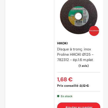
Prix coûtants
HIKOKI
Disque à tronç. inox
Proline HIKOKI Ø125 -
782312 - ép.1.6 m.plat
1,68 €
Prix conseillé :
3,12 €
En stock
Ajouter au panier