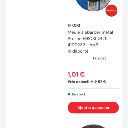
Prix coûtants
HIKOKI
Meule à ébarber métal
Proline HIKOKI Ø125 -
4100232 - ép.6
m.déporté
1,01 €
Prix conseillé :
2,52 €
En stock
Ajouter au panier
(4 avi