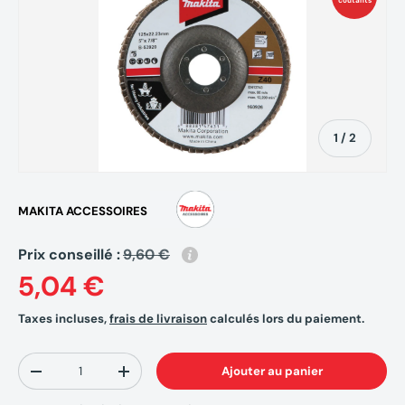
coûtants
de
1
/
2
MAKITA ACCESSOIRES
Prix conseillé :
9,60 €
5,04 €
Taxes incluses,
frais de livraison
calculés lors du paiement.
Qté
Ajouter au panier
-
+