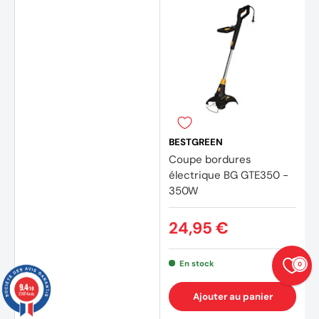
BESTGREEN
Coupe bordures
électrique BG GTE350 -
350W
24,95 €
En stock
0
9.4
/10
23874 avis
Ajouter au panier