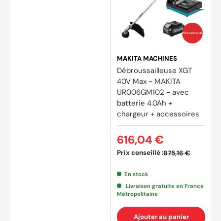
Prix coûtants
MAKITA MACHINES
Débroussailleuse XGT
40V Max - MAKITA
UR006GM102 - avec
batterie 4.0Ah +
chargeur + accessoires
616,04 €
Prix conseillé :
875,16 €
En stock
Livraison gratuite en France
Métropolitaine
Ajouter au panier