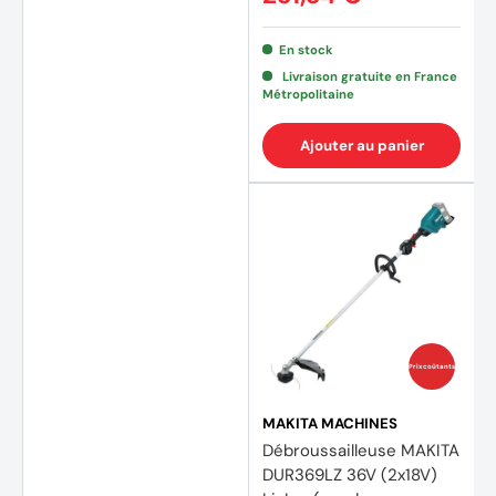
En stock
Livraison gratuite en France
Métropolitaine
Ajouter au panier
(15 av
Prix coûtants
MAKITA MACHINES
Débroussailleuse MAKITA
DUR369LZ 36V (2x18V)