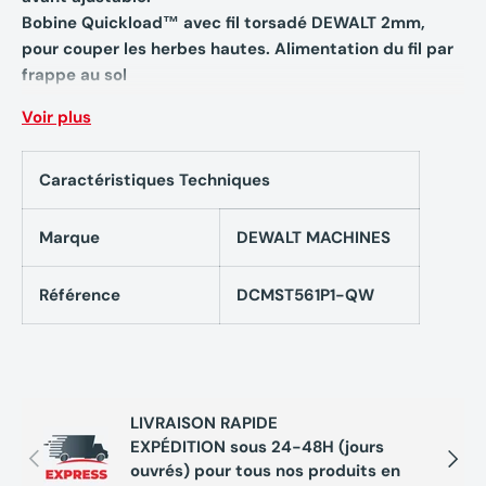
Bobine Quickload™ avec fil torsadé DEWALT 2mm,
pour couper les herbes hautes. Alimentation du fil par
frappe au sol
Voir plus
Caractéristiques techniques Coupe-bordures
repliable DEWALT 18 V XR DCMST561P1 Brushless Li-
Caractéristiques Techniques
ion (1 x 5 Ah) + chargeur :
Marque
DEWALT MACHINES
Puissance de la batterie 18 Volts
Capacité de la batterie 5 Ah
Temps de charge 75 min
Référence
DCMST561P1-QW
Sans balai Oui
Sangle de transport Non
Poignée latérale Oui
Chargeur 4 Ah
LIVRAISON RAPIDE
Poids 3.5 kg
EXPÉDITION sous 24-48H (jours
Largeur de coupe 36 cm
Précédent
Suivan
ouvrés) pour tous nos produits en
Diamètre du fil de coupe 2 mm