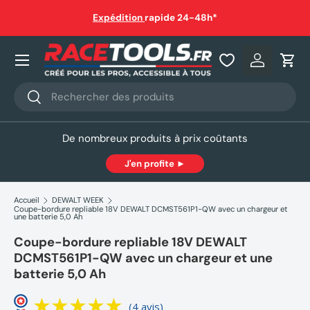
auf
Expédition
rapide 24-48h*
Aller au contenu
Nos produits
Se connec
Pani
Recherche
Rechercher
De nombreux produits à prix coûtants
J'en profite ►
Accueil
DEWALT WEEK
Coupe-bordure repliable 18V DEWALT DCMST561P1-QW avec un chargeur et
une batterie 5,0 Ah
Coupe-bordure repliable 18V DEWALT
DCMST561P1-QW avec un chargeur et une
batterie 5,0 Ah
(4 avis)