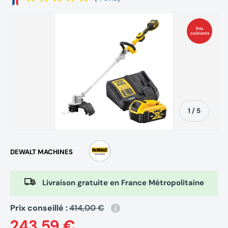
Prix
coûtants
de
1
/
5
DEWALT MACHINES
Livraison gratuite en France Métropolitaine
Prix conseillé :
414,00 €
243,59 €