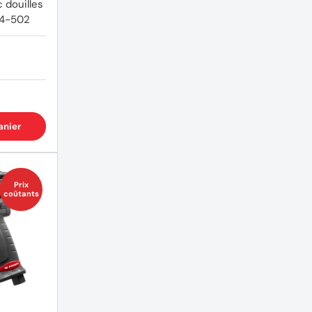
 douilles
14-502
(1 avis)
anier
Prix
coûtants