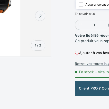
Assurance casse,
En savoir plus
Suivant
Qté
-
Votre fidélité ré
Ce produit vous ra
de
1
/
2
Ajouter à vos fav
Retrouvez toute la
En stock
- Vite, t
erie
Client PRO ? Co