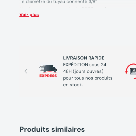
Le diamètre du tuyau connecté 3/8"
Nombre de tours par minute 5500 min-1
Voir plus
Tours maximum par minute 5500 min-1
Pression de travail 6.3
Couple maximal 2000
Longueur de clé 225
LIVRAISON RAPIDE
EXPÉDITION sous 24-
Précédent
48H (jours ouvrés)
pour tous nos produits
en stock.
Produits similaires