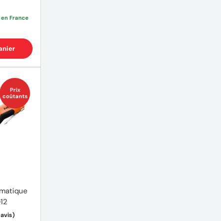
e en France
anier
Prix
coûtants
umatique
12