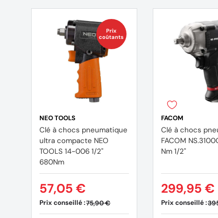
Prix
coûtants
NEO TOOLS
FACOM
Clé à chocs pneumatique
Clé à chocs pn
ultra compacte NEO
FACOM NS.3100
TOOLS 14-006 1/2"
Nm 1/2"
680Nm
57,05 €
299,95 €
Prix conseillé :
Prix conseillé :
75,90 €
39