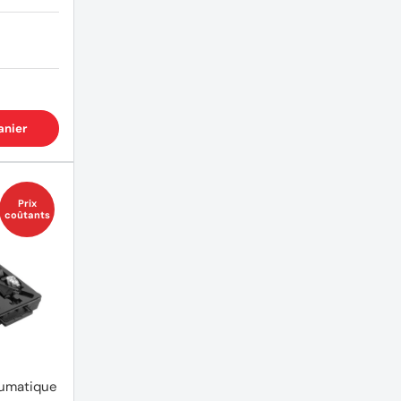
anier
Prix
coûtants
eumatique