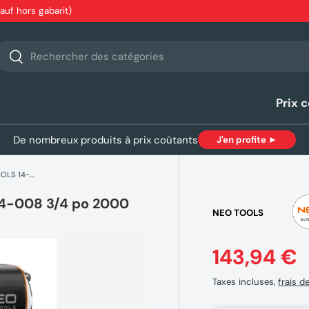
sauf hors gabarit)
echerche
Rechercher
Prix 
De nombreux produits à prix coûtants
J'en profite ►
Clé à chocs pneumatique NEO TOOLS 14-008 3/4 po 2000 Nm
14-008 3/4 po 2000
NEO TOOLS
143,94 €
Taxes incluses,
frais d