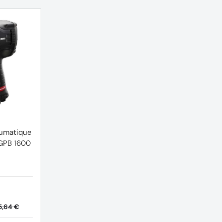
eumatique
GPB 1600
5,64 €