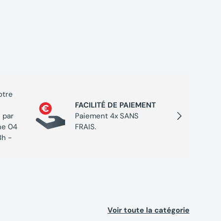
otre
PROGR
FACILITÉ DE PAIEMENT
Cumulez
Suivant
 par
Paiement 4x SANS
chaque 
ne 04
FRAIS.
de réc
8h -
Voir toute la catégorie