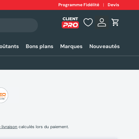
Expédition
Programme Fidélité
rapide 24-48h*
Devis
Se connecter
Panier
coûtants
Bons plans
Marques
Nouveautés
e livraison
calculés lors du paiement.