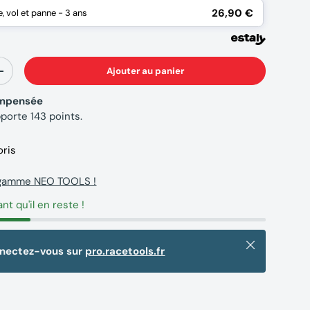
26,90 €
 vol et panne - 3 ans
Ajouter au panier
+
compensée
pporte
143
points.
oris
 gamme NEO TOOLS !
ant qu'il en reste !
Fermer
nnectez-vous sur
pro.racetools.fr