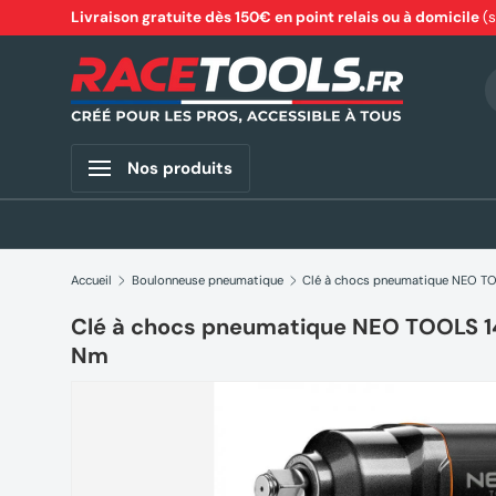
Livraison gratuite dès 150€ en point relais ou à domicile
(
Aller au contenu
R
Nos produits
Accueil
Boulonneuse pneumatique
Clé à chocs pneumatique NEO TOOLS 
Nm