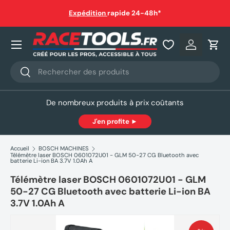
auf
Expédition
rapide 24-48h*
Aller au contenu
Nos produits
Se connec
Pani
Recherche
Rechercher
De nombreux produits à prix coûtants
J'en profite ►
Accueil
BOSCH MACHINES
Télémètre laser BOSCH 0601072U01 - GLM 50-27 CG Bluetooth avec
batterie Li-ion BA 3.7V 1.0Ah A
Télémètre laser BOSCH 0601072U01 - GLM
50-27 CG Bluetooth avec batterie Li-ion BA
3.7V 1.0Ah A