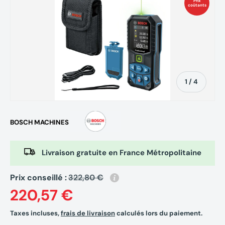
Prix
coûtants
de
1
/
4
BOSCH MACHINES
Livraison gratuite en France Métropolitaine
Prix conseillé :
322,80 €
220,57 €
Taxes incluses,
frais de livraison
calculés lors du paiement.