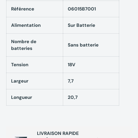
Référence
06015B7001
Caractéristiques techniques
Scie sauteuse 95mm 18V
Alimentation
Sur Batterie
BOSCH GST 18V-95 B solo
Nombre de
Poignée champignon carton
Sans batterie
batteries
Tension : 18 V
Tension
18V
Forme : Asymétrique
Largeur
7,7
Couleur : Multicouleur
Matériau : Bi-matière
Longueur
20,7
Alimentation : Sans fil
Moteur : Brushless
Mouvement pendulaire : Réglable sur 4 positions
LIVRAISON RAPIDE