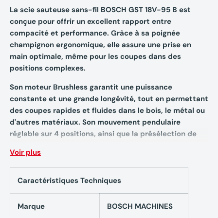
La scie sauteuse sans-fil BOSCH GST 18V-95 B est
conçue pour offrir un excellent rapport entre
compacité et performance. Grâce à sa poignée
champignon ergonomique, elle assure une prise en
main optimale, même pour les coupes dans des
positions complexes.
Son moteur Brushless garantit une puissance
constante et une grande longévité, tout en permettant
des coupes rapides et fluides dans le bois, le métal ou
d'autres matériaux. Son mouvement pendulaire
réglable sur 4 positions, ainsi que la présélection de
vitesse via molette et gâchette, offrent une flexibilité
Voir plus
maximale pour s'adapter à chaque matériau.
Compacte, légère et puissante, elle répond aux
Caractéristiques Techniques
exigences des professionnels du bois, de l’agencement
et de la maintenance.
Marque
BOSCH MACHINES