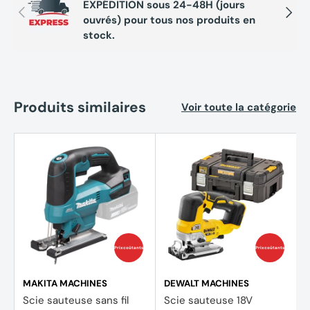
EXPÉDITION sous 24-48H (jours
Contrôle de vitesse : Molette + gâchette à variation
Précédent
Suivan
ouvrés) pour tous nos produits en
stock.
Accessoires
1X Scie sauteuse BOSCH GST 18V-95 B
Produits similaires
Voir toute la catégorie
Livrée en carton, sans batterie ni chargeur
Prix coûtants
Prix coûtants
MAKITA MACHINES
DEWALT MACHINES
Scie sauteuse sans fil
Scie sauteuse 18V