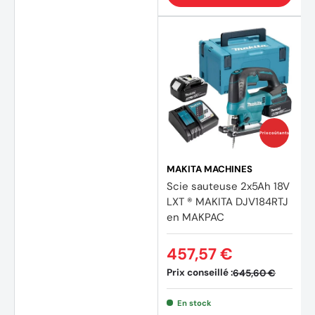
Prix coûtants
MAKITA MACHINES
Scie sauteuse 2x5Ah 18V
LXT ® MAKITA DJV184RTJ
en MAKPAC
457,57 €
Prix conseillé :
645,60 €
En stock