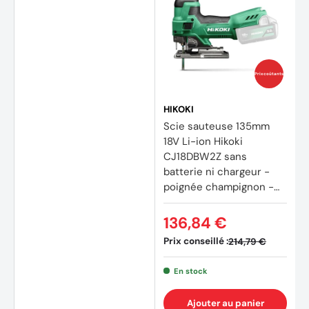
Prix coûtants
HIKOKI
Scie sauteuse 135mm
18V Li-ion Hikoki
(2 avi
CJ18DBW2Z sans
batterie ni chargeur -
poignée champignon -
HitCase III
136,84 €
Prix conseillé :
214,79 €
En stock
Ajouter au panier