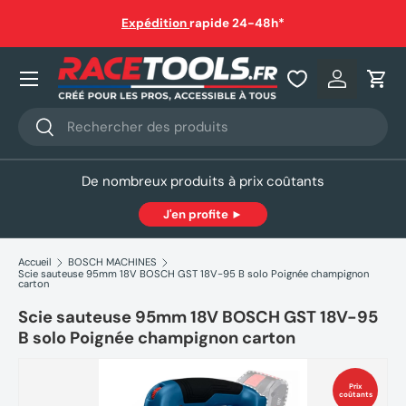
auf
Expédition
rapide 24-48h*
Aller au contenu
Nos produits
Se connec
Pani
Recherche
Rechercher
De nombreux produits à prix coûtants
J'en profite ►
Accueil
BOSCH MACHINES
Scie sauteuse 95mm 18V BOSCH GST 18V-95 B solo Poignée champignon
carton
Scie sauteuse 95mm 18V BOSCH GST 18V-95
B solo Poignée champignon carton
Prix
coûtants