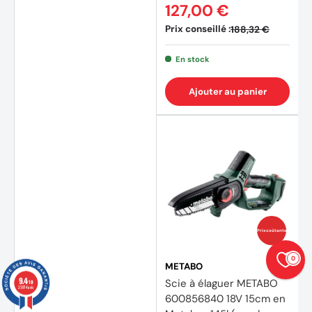
127,00 €
Prix conseillé :
188,32 €
En stock
Ajouter au panier
Prix coûtants
0
METABO
9.4
Scie à élaguer METABO
/10
23874 avis
600856840 18V 15cm en