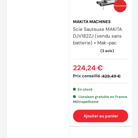
Prix coûtants
MAKITA MACHINES
Scie Sauteuse MAKITA
DJV182ZJ (vendu sans
batterie) + Mak-pac
224,24 €
Prix conseillé :
428,49 €
(5 avis)
(10 av
En stock
Livraison gratuite en France
Métropolitaine
Ajouter au panier