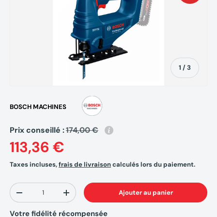
de
1
/
3
BOSCH MACHINES
Prix conseillé :
174,00 €
113,36 €
Taxes incluses,
frais de livraison
calculés lors du paiement.
Qté
Ajouter au panier
-
+
Votre fidélité récompensée