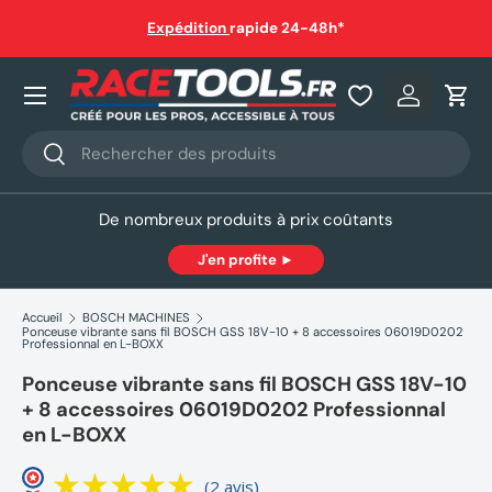
auf
Expédition
rapide 24-48h*
Aller au contenu
Nos produits
Se connec
Pani
Recherche
Rechercher
De nombreux produits à prix coûtants
J'en profite ►
Accueil
BOSCH MACHINES
Ponceuse vibrante sans fil BOSCH GSS 18V-10 + 8 accessoires 06019D0202
Professionnal en L-BOXX
Ponceuse vibrante sans fil BOSCH GSS 18V-10
+ 8 accessoires 06019D0202 Professionnal
en L-BOXX
(2 avis)