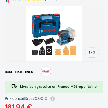
de
1
/
3
BOSCH MACHINES
Livraison gratuite en France Métropolitaine
Prix conseillé :
270,00 €
161,94 €