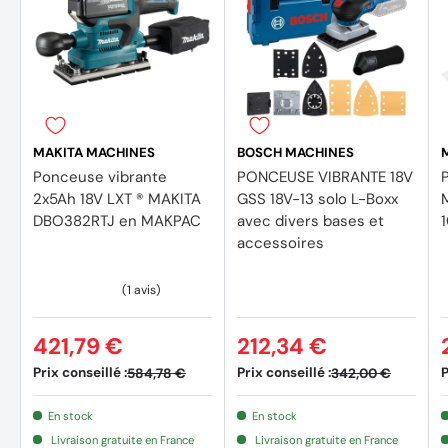
Plateau de ponçage avec fixation auto-agrippante et
étrier de serrage, longueur : 101 mm
Plateau de ponçage avec fixation auto-agrippante et
étrier de serrage, largeur : 113 mm
MAKITA MACHINES
BOSCH MACHINES
Plateau de ponçage avec fixation auto-agrippante,
Ponceuse vibrante
PONCEUSE VIBRANTE 18V
longueur : 130 mm
2x5Ah 18V LXT ® MAKITA
GSS 18V-13 solo L-Boxx
DBO382RTJ en MAKPAC
avec divers bases et
Plateau de ponçage avec fixation auto-agrippante, largeur
accessoires
: 80 mm
Surface de ponçage
421,79 €
212,34 €
Largeur du plateau de ponçage : 101 mm
Prix conseillé :
Prix conseillé :
P
584,78 €
342,00 €
Longueur du plateau de ponçage : 113 mm
En stock
En stock
Surface de ponçage : 114 cm2
Livraison gratuite en France
Livraison gratuite en France