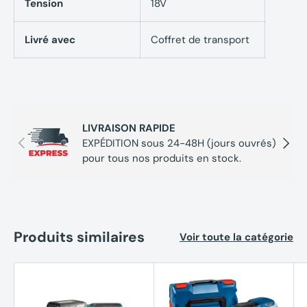
Tension
18V
Caractéristiques techniques Ponceuse vibrante
Livré avec
Coffret de transport
sans fil BOSCH GSS 18V-10 + 8 accessoires
06019D0202 Professionnal en L-BOXX
Tension de la batterie : 18,0 V (non fournie)
LIVRAISON RAPIDE
Précédent
Suivan
EXPÉDITION sous 24-48H (jours ouvrés)
Mouvements orbitaux à vide : 22.000 osc/min
pour tous nos produits en stock.
Diamètre d’amplitude : 1,6 mm
Dimensions de l’emballage (longueur x largeur x hauteur) :
360 x 440 x 155 mm
Produits similaires
Voir toute la catégorie
Plateau triangulaire avec fixation auto-agrippante,
longueur : 150 mm
Plateau triangulaire avec fixation auto-agrippante, largeur
: 100 mm