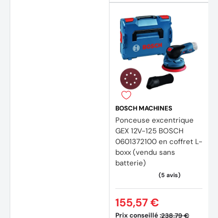
BOSCH MACHINES
Ponceuse excentrique
GEX 12V-125 BOSCH
0601372100 en coffret L-
boxx (vendu sans
batterie)
155,57 €
(9 avis)
(1 avis
Prix conseillé :
238,79 €