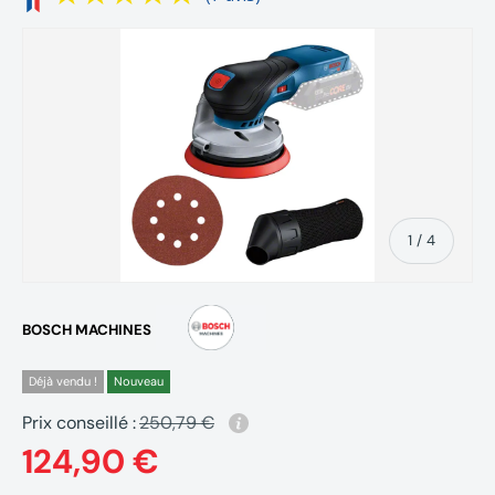
de
1
/
4
BOSCH MACHINES
Déjà vendu !
Nouveau
Prix conseillé :
250,79 €
124,90 €