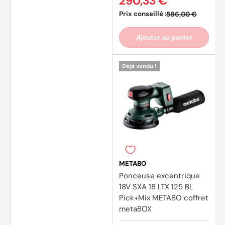
290,33 €
Prix conseillé :
586,00 €
Ajouter au panier
Déjà vendu !
METABO
Ponceuse excentrique
18V SXA 18 LTX 125 BL
Pick+Mix METABO coffret
metaBOX