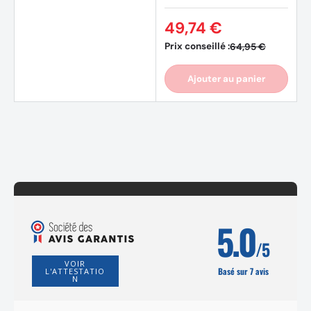
49,74 €
(22 av
Prix conseillé :
64,95 €
Ajouter au panier
5.0
/5
VOIR
Basé sur 7 avis
L'ATTESTATIO
N