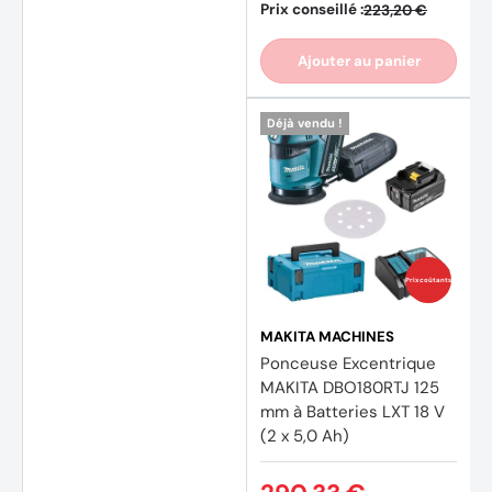
Prix conseillé :
223,20 €
Ajouter au panier
Déjà vendu !
Prix coûtants
MAKITA MACHINES
Ponceuse Excentrique
MAKITA DBO180RTJ 125
mm à Batteries LXT 18 V
(2 x 5,0 Ah)