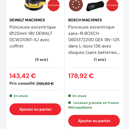
Prix coûtants
Prix coûtants
DEWALT MACHINES
BOSCH MACHINES
Ponceuse excentrique
Ponceuse excentrique
Ø125mm 18V DEWALT
sans-fil BOSCH
DCW210NT-XJ avec
0601372200 GEX 18V-125
coffret
dans L-boxx 136 avec
disques (sans batteries,
sans chargeur)
143,42 €
178,92 €
Prix conseillé :
250,80 €
En stock
En stock
Livraison gratuite en France
Métropolitaine
Ajouter au panier
Ajouter au panier