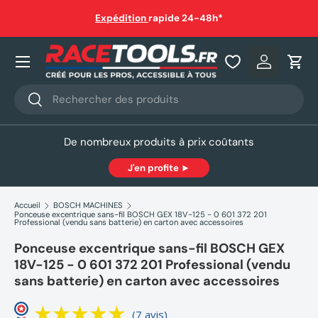
auf
Expédition
rapide 24-48h*
Aller au contenu
Nos produits
Se connec
Pani
Recherche
Rechercher
De nombreux produits à prix coûtants
J'en profite ►
Accueil
BOSCH MACHINES
Ponceuse excentrique sans-fil BOSCH GEX 18V-125 - 0 601 372 201
Professional (vendu sans batterie) en carton avec accessoires
Ponceuse excentrique sans-fil BOSCH GEX
18V-125 - 0 601 372 201 Professional (vendu
sans batterie) en carton avec accessoires
(7 avis)