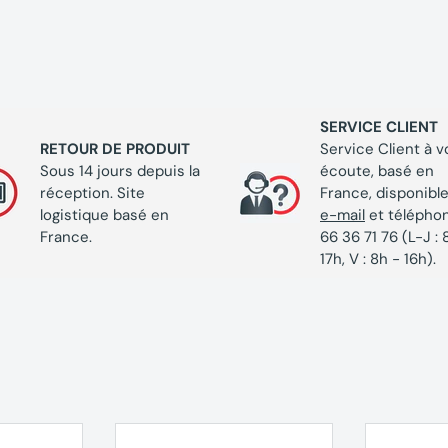
iques MEULEUSE
S 12-125 carton
SERVICE CLIENT
RETOUR DE PRODUIT
Service Client à v
Sous 14 jours depuis la
écoute, basé en
réception. Site
France, disponible
logistique basé en
e-mail
et télépho
France.
66 36 71 76 (L-J : 
17h, V : 8h - 16h).