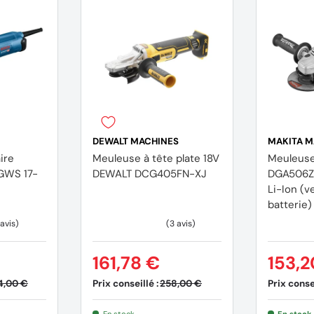
FC-T
DEWALT MACHINES
MAKITA M
ire
Meuleuse à tête plate 18V
Meuleus
DEWALT DCG405FN-XJ
DGA506Z
Li-Ion (
e (2 608 900 000)
batterie)
 000 757)
161,78 €
153,2
Prix conseillé :
Prix consei
4,00 €
258,00 €
En stock
En stock