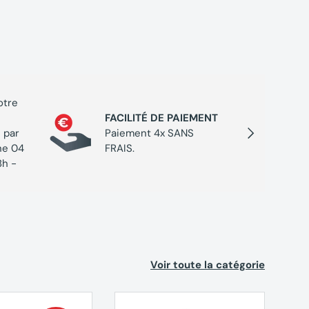
otre
PROGR
FACILITÉ DE PAIEMENT
Cumulez
Suivant
 par
Paiement 4x SANS
chaque 
ne 04
FRAIS.
de réc
8h -
Voir toute la catégorie