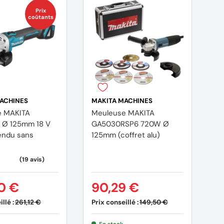
Prix
coûtants
ACHINES
MAKITA MACHINES
e MAKITA
Meuleuse MAKITA
 Ø 125mm 18 V
GA5030RSP6 720W Ø
vendu sans
125mm (coffret alu)
0 €
90,29 €
llé :
Prix conseillé :
261,12 €
149,50 €
En stock