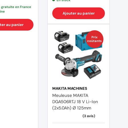
n gratuite en France
ine
Ajouter au panier
ter au panier
Prix
coûtants
MAKITA MACHINES
Meuleuse MAKITA
DGA506RTJ 18 V Li-Ion
)
(19 avis)
(2x5.0Ah) Ø 125mm