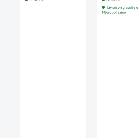
Livraison gratuite 
1X Clavette à deux trous (1 607 950 043)
Métropolitaine
livré en boite carton