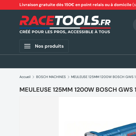
Livraison gratuite dès 150€ en point relais ou à domicile
(
Aller au contenu
R
Nos produits
Accueil
BOSCH MACHINES
MEU
MEULEUSE 125MM 1200W BOSCH GWS 1