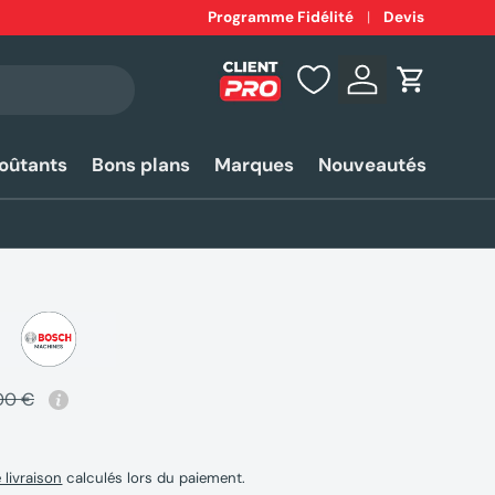
Expédition
Programme Fidélité
rapide 24-48h*
Devis
Se connecter
Panier
coûtants
Bons plans
Marques
Nouveautés
00 €
e livraison
calculés lors du paiement.