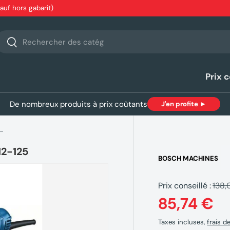
sauf hors gabarit)
echerche
Rechercher
Prix 
De nombreux produits à prix coûtants
J'en profite ►
LEUSE 125MM 1200W BOSCH GWS 12-125
2-125
BOSCH MACHINES
Prix conseillé :
138,
85,74 €
Taxes incluses,
frais d