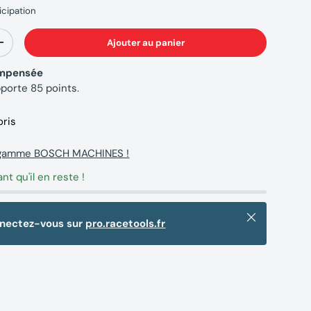
icipation
Ajouter au panier
+
compensée
pporte
85
points.
oris
a gamme BOSCH MACHINES !
ant qu'il en reste !
Fermer
nnectez-vous sur
pro.racetools.fr