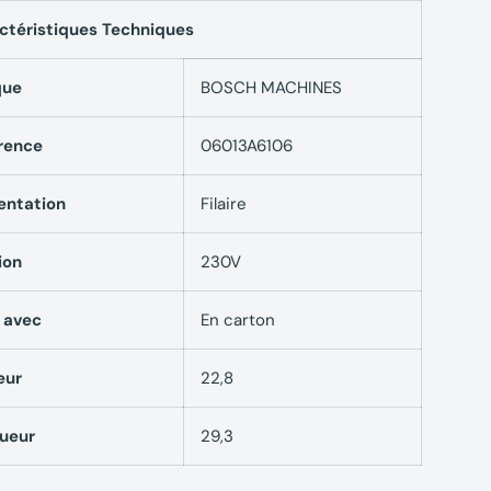
ctéristiques Techniques
que
BOSCH MACHINES
rence
06013A6106
entation
Filaire
ion
230V
é avec
En carton
eur
22,8
ueur
29,3