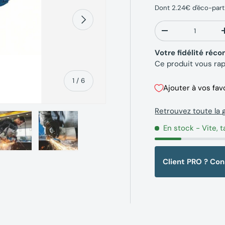
Dont 2.24€ d'éco-part
Suivant
Qté
-
Votre fidélité ré
Ce produit vous ra
de
1
/
6
Ajouter à vos fav
Retrouvez toute l
En stock
- Vite, t
erie
la vue de galerie
’image 4 dans la vue de galerie
Charger l’image 5 dans la vue de galerie
Charger l’image 6 dans la vue de galerie
Client PRO ? Co